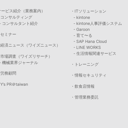
サービス紹介（業務案内）
・ITソリューション
・コンサルティング
- kintone
- コンサルタント紹介
- kintone人事評価システム
- Garoon
・セミナー
- 育て〜る
- SAP Hana Cloud
・経済ニュース（ワイズニュース）
- LINE WORKS
- 生活情報関連サービス
・市場調査（ワイズリサーチ）
- 機械業界ジャーナル
・トレーニング
・労務顧問
・情報セキュリティ
Y’s PR＠taiwan
・飲食店情報
・管理業務委託