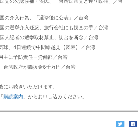
国民党の公認候補・侯氏、「台湾民衆党と連立政権」／台
中国の介入行為、「選挙後に公表」／台湾
中国の選挙介入疑惑、旅行会社にも捜査の手／台湾
中国人記者の選挙取材禁止、訪台を断念／台湾
気球、4日連続で中間線越え【図表】／台湾
用主に予防責任＝労働部／台湾
、台湾政府が義援金6千万円／台湾
後にお聴きいただけます。
「
購読案内
」からお申し込みください。