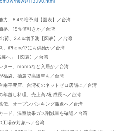
com.tw/news/113090.html
、
力、6.4％増予測【図表】／台湾
価格、15％値引きか／台湾
出荷、3.4％増予測【図表】／台湾
iPhone17にも供給か／台湾
I搭載へ」【図表】／台湾
ンター、momoなど入居か／台湾
が福袋、抽選で高級車も／台湾
台南平豊店、台湾初のネットゼロ店舗に／台湾
の年越し料理、売上高2桁成長へ／台湾
遠伝、オープンバンキング撤退へ／台湾
カード、温室効果ガス削減量を確認／台湾
0工場が対象へ／台湾