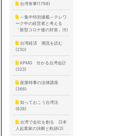
台湾有事(1798)
～集中特別連載～テレワ
ーク中の経営者と考える
「新型コロナ後の対策」(5)
台湾経済 潮流を読む
(230)
KPMG 分かる台湾会計
(323)
産業時事の法律講座
(366)
知っておこう台湾法
(628)
台湾で会社を創る 日本
人起業家の決断と軌跡(2)