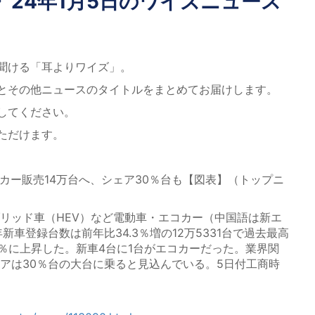
》24年1月5日のワイズニュース
聞ける「耳よりワイズ」。
とその他ニュースのタイトルをまとめてお届けします。
してください。
ただけます。
カー販売14万台へ、シェア30％台も【図表】（トップニ
リッド車（HEV）など電動車・エコカー（中国語は新エ
年新車登録台数は前年比34.3％増の12万5331台で過去最高
3％に上昇した。新車4台に1台がエコカーだった。業界関
ェアは30％台の大台に乗ると見込んでいる。5日付工商時