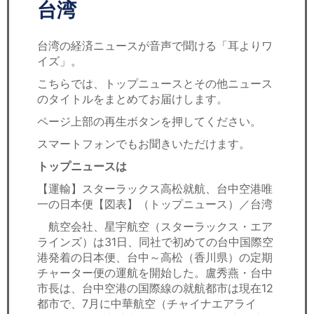
セミナー
台湾
経済ニュース
台湾の経済ニュースが音声で聞ける「耳よりワ
イズ」。
労務顧問
こちらでは、トップニュースとその他ニュース
のタイトルをまとめてお届けします。
ＩＴ
ページ上部の再生ボタンを押してください。
飲食店情報
スマートフォンでもお聞きいただけます。
トップニュースは
【運輸】スターラックス高松就航、台中空港唯
一の日本便【図表】（トップニュース）／台湾
航空会社、星宇航空（スターラックス・エア
ラインズ）は31日、同社で初めての台中国際空
港発着の日本便、台中～高松（香川県）の定期
チャーター便の運航を開始した。盧秀燕・台中
市長は、台中空港の国際線の就航都市は現在12
都市で、7月に中華航空（チャイナエアライ