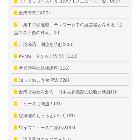
《耳よりワイズ》今日のワイズニュース一覧(1086)
台湾有事(1800)
～集中特別連載～テレワーク中の経営者と考える「新
型コロナ後の対策」(5)
台湾経済 潮流を読む(230)
KPMG 分かる台湾会計(323)
産業時事の法律講座(366)
知っておこう台湾法(628)
台湾で会社を創る 日本人起業家の決断と軌跡(2)
ニュースに肉迫！(91)
総経理のちょっといい店(81)
ワイズニュースこぼれ話(87)
台湾産業ココがスゴイ(57)