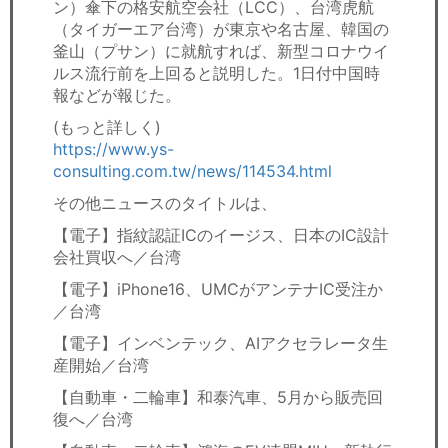
ン）傘下の格安航空会社（LCC）、台湾虎航
（タイガーエア台湾）が東京や名古屋、韓国の
釜山（プサン）に就航すれば、新型コロナウイ
ルス流行前を上回ると説明した。1日付中国時
報などが報じた。
(もっと詳しく)
https://www.ys-
consulting.com.tw/news/114534.html
その他ニュースのタイトルは、
【電子】指紋認証ICのイージス、日本のIC設計
会社買収へ／台湾
【電子】iPhone16、UMCがアンテナIC受注か
／台湾
【電子】インベンテック、AIアクセラレータ生
産開始／台湾
【自動車・二輪車】和泰汽車、5月から販売回
復へ／台湾