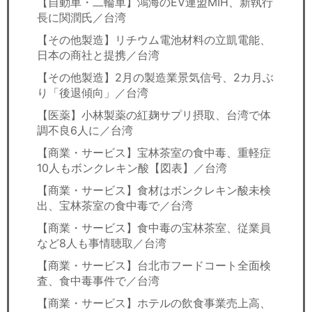
【自動車・二輪車】鴻海のEV連盟MIH、新執行
長に関潤氏／台湾
【その他製造】リチウム電池材料の立凱電能、
日本の商社と提携／台湾
【その他製造】2月の製造業景気信号、2カ月ぶ
り「後退傾向」／台湾
【医薬】小林製薬の紅麹サプリ摂取、台湾で体
調不良6人に／台湾
【商業・サービス】宝林茶室の食中毒、重軽症
10人もボンクレキン酸【図表】／台湾
【商業・サービス】食材はボンクレキン酸未検
出、宝林茶室の食中毒で／台湾
【商業・サービス】食中毒の宝林茶室、従業員
など8人も事情聴取／台湾
【商業・サービス】台北市フードコート全面検
査、食中毒事件で／台湾
【商業・サービス】ホテルの飲食事業売上高、