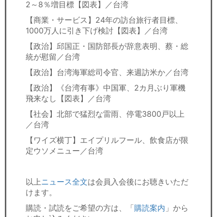
2～8％増目標【図表】／台湾
【商業・サービス】24年の訪台旅行者目標、
1000万人に引き下げ検討【図表】／台湾
【政治】邱国正・国防部長が辞意表明、蔡・総
統が慰留／台湾
【政治】台湾海軍総司令官、来週訪米か／台湾
【政治】《台湾有事》中国軍、2カ月ぶり軍機
飛来なし【図表】／台湾
【社会】北部で猛烈な雷雨、停電3800戸以上
／台湾
【ワイズ横丁】エイプリルフール、飲食店が限
定ウソメニュー／台湾
以上
ニュース全文
は会員入会後にお聴きいただ
けます。
購読・試読をご希望の方は、「
購読案内
」から