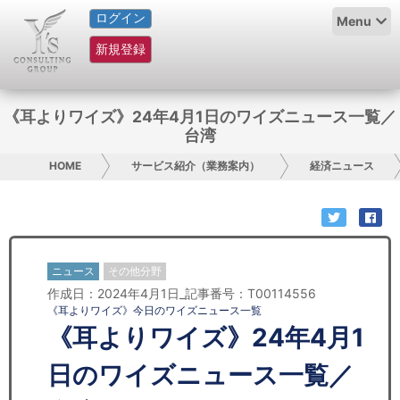
ログイン
HOME
Menu
新規登録
サービス紹介
コラム
《耳よりワイズ》24年4月1日のワイズニュース一覧／
台湾
グループ概要
HOME
サービス紹介（業務案内）
経済ニュース
採用情報
お問い合わせ
ニュース
その他分野
日本人にPR
作成日：2024年4月1日_記事番号：T00114556
《耳よりワイズ》今日のワイズニュース一覧
コンサルティング
《耳よりワイズ》24年4月1
リサーチ
日のワイズニュース一覧／