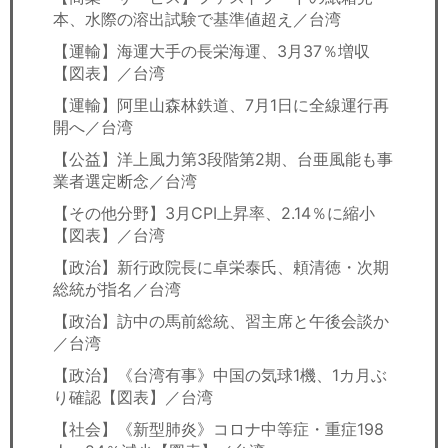
本、水際の溶出試験で基準値超え／台湾
【運輸】海運大手の長栄海運、3月37％増収
【図表】／台湾
【運輸】阿里山森林鉄道、7月1日に全線運行再
開へ／台湾
【公益】洋上風力第3段階第2期、台亜風能も事
業者選定断念／台湾
【その他分野】3月CPI上昇率、2.14％に縮小
【図表】／台湾
【政治】新行政院長に卓栄泰氏、頼清徳・次期
総統が指名／台湾
【政治】訪中の馬前総統、習主席と午後会談か
／台湾
【政治】《台湾有事》中国の気球1機、1カ月ぶ
り確認【図表】／台湾
【社会】《新型肺炎》コロナ中等症・重症198