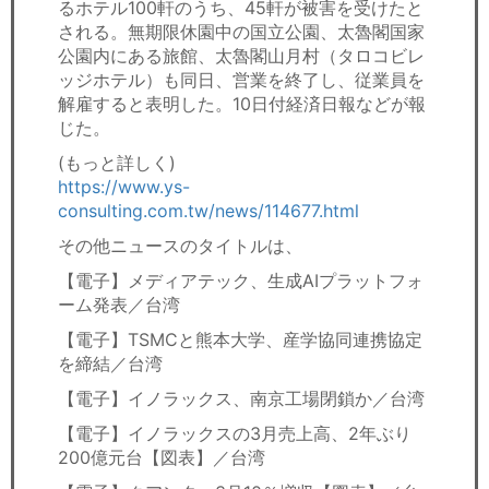
るホテル100軒のうち、45軒が被害を受けたと
される。無期限休園中の国立公園、太魯閣国家
公園内にある旅館、太魯閣山月村（タロコビレ
ッジホテル）も同日、営業を終了し、従業員を
解雇すると表明した。10日付経済日報などが報
じた。
(もっと詳しく)
https://www.ys-
consulting.com.tw/news/114677.html
その他ニュースのタイトルは、
【電子】メディアテック、生成AIプラットフォ
ーム発表／台湾
【電子】TSMCと熊本大学、産学協同連携協定
を締結／台湾
【電子】イノラックス、南京工場閉鎖か／台湾
【電子】イノラックスの3月売上高、2年ぶり
200億元台【図表】／台湾