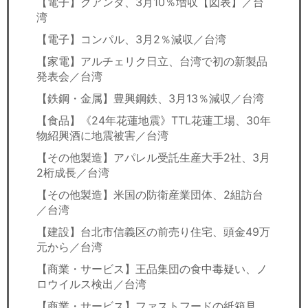
【電子】クアンタ、3月10％増収【図表】／台
湾
【電子】コンパル、3月2％減収／台湾
【家電】アルチェリク日立、台湾で初の新製品
発表会／台湾
【鉄鋼・金属】豊興鋼鉄、3月13％減収／台湾
【食品】《24年花蓮地震》TTL花蓮工場、30年
物紹興酒に地震被害／台湾
【その他製造】アパレル受託生産大手2社、3月
2桁成長／台湾
【その他製造】米国の防衛産業団体、2組訪台
／台湾
【建設】台北市信義区の前売り住宅、頭金49万
元から／台湾
【商業・サービス】王品集団の食中毒疑い、ノ
ロウイルス検出／台湾
【商業・サービス】ファストフードの紙箱見