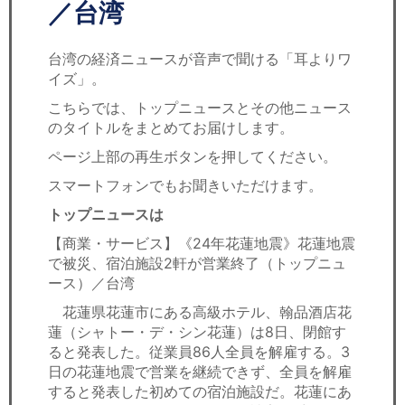
セミナー
／台湾
経済ニュース
台湾の経済ニュースが音声で聞ける「耳よりワ
イズ」。
労務顧問
こちらでは、トップニュースとその他ニュース
のタイトルをまとめてお届けします。
ＩＴ
ページ上部の再生ボタンを押してください。
飲食店情報
スマートフォンでもお聞きいただけます。
トップニュースは
【商業・サービス】《24年花蓮地震》花蓮地震
で被災、宿泊施設2軒が営業終了（トップニュ
ース）／台湾
花蓮県花蓮市にある高級ホテル、翰品酒店花
蓮（シャトー・デ・シン花蓮）は8日、閉館す
ると発表した。従業員86人全員を解雇する。3
日の花蓮地震で営業を継続できず、全員を解雇
すると発表した初めての宿泊施設だ。花蓮にあ