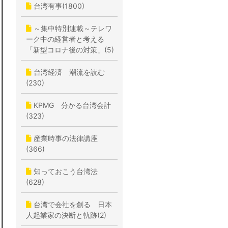
台湾有事(1800)
～集中特別連載～テレワ
ーク中の経営者と考える
「新型コロナ後の対策」(5)
台湾経済 潮流を読む
(230)
KPMG 分かる台湾会計
(323)
産業時事の法律講座
(366)
知っておこう台湾法
(628)
台湾で会社を創る 日本
人起業家の決断と軌跡(2)