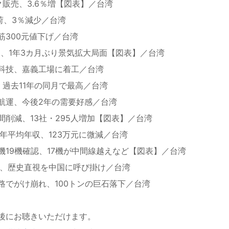
販売、3.6％増【図表】／台湾
荷、3％減少／台湾
筋300元値下げ／台湾
I、1年3カ月ぶり景気拡大局面【図表】／台湾
科技、嘉義工場に着工／台湾
過去11年の同月で最高／台湾
航運、今後2年の需要好感／台湾
削減、13社・295人増加【図表】／台湾
年平均年収、123万元に微減／台湾
19機確認、17機が中間線越えなど【図表】／台湾
年、歴史直視を中国に呼び掛け／台湾
路でがけ崩れ、100トンの巨石落下／台湾
後にお聴きいただけます。