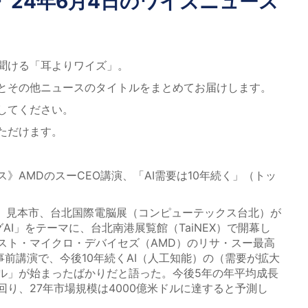
》24年6月4日のワイズニュース
聞ける「耳よりワイズ」。
とその他ニュースのタイトルをまとめてお届けします。
してください。
ただけます。
》AMDのスーCEO講演、「AI需要は10年続く」（トッ
T）見本市、台北国際電脳展（コンピューテックス台北）が
AI」をテーマに、台北南港展覧館（TaiNEX）で開幕し
スト・マイクロ・デバイセズ（AMD）のリサ・スー最高
事前講演で、今後10年続くAI（人工知能）の（需要が拡大
ル」が始まったばかりだと語った。今後5年の年平均成長
上回り、27年市場規模は4000億米ドルに達すると予測し
。