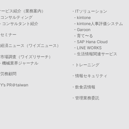
サービス紹介（業務案内）
・ITソリューション
・コンサルティング
- kintone
- コンサルタント紹介
- kintone人事評価システム
- Garoon
・セミナー
- 育て〜る
- SAP Hana Cloud
・経済ニュース（ワイズニュース）
- LINE WORKS
- 生活情報関連サービス
・市場調査（ワイズリサーチ）
- 機械業界ジャーナル
・トレーニング
・労務顧問
・情報セキュリティ
Y’s PR＠taiwan
・飲食店情報
・管理業務委託