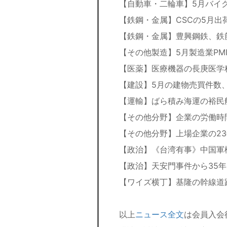
【自動車・二輪車】5月バイク
【鉄鋼・金属】CSCの5月出
【鉄鋼・金属】豊興鋼鉄、鉄
【その他製造】5月製造業PM
【医薬】医療機器の長庚医学
【建設】5月の建物売買件数、
【運輸】ばら積み海運の裕民
【その他分野】企業の労働時間
【その他分野】上場企業の23
【政治】《台湾有事》中国軍機
【政治】天安門事件から35
【ワイズ横丁】基隆の幹線道
以上
ニュース全文
は会員入会