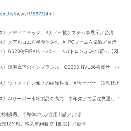
com.tw/news/115677.html
、
ス》メディアテック、3ナノ車載システムを展示／台湾
》クアルコムら半導体3社、AI PCブームを楽観／台湾
》GB200搭載AIサーバー、ペガトロンがQ4出荷へ【図
》鴻海傘下のイングラシス、GB200 NVL36搭載サーバ
ス》ウィストロン傘下の緯穎科技、AIサーバー・冷却技術
ス》AIサーバー水冷製品の高力、半年先まで受注見通し／
税制優遇、半導体4社が適用申請／台湾
販売12％増、輸入車到着で【図表】／台湾