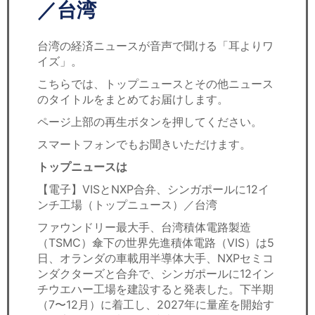
セミナー
／台湾
経済ニュース
台湾の経済ニュースが音声で聞ける「耳よりワ
イズ」。
労務顧問
こちらでは、トップニュースとその他ニュース
のタイトルをまとめてお届けします。
ＩＴ
ページ上部の再生ボタンを押してください。
飲食店情報
スマートフォンでもお聞きいただけます。
トップニュースは
【電子】VISとNXP合弁、シンガポールに12イ
ンチ工場（トップニュース）／台湾
ファウンドリー最大手、台湾積体電路製造
（TSMC）傘下の世界先進積体電路（VIS）は5
日、オランダの車載用半導体大手、NXPセミコ
ンダクターズと合弁で、シンガポールに12イン
チウエハー工場を建設すると発表した。下半期
（7〜12月）に着工し、2027年に量産を開始す