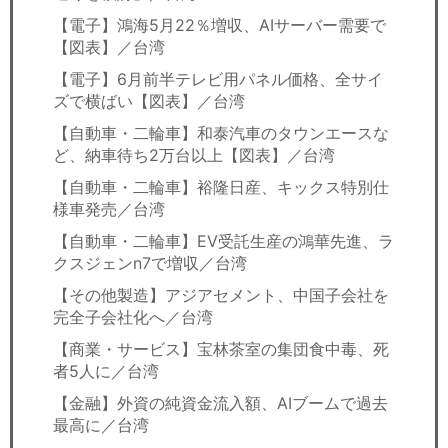
【電子】鴻海5月22％増収、AIサーバー需要で
【図表】／台湾
【電子】6月前半テレビ用パネル価格、全サイ
ズで横ばい【図表】／台湾
【自動車・二輪車】和泰汽車のタウンエースな
ど、納車待ち2万台以上【図表】／台湾
【自動車・二輪車】裕隆日産、キックス特別仕
様車発売／台湾
【自動車・二輪車】EV受託生産の鴻華先進、ラ
クスジェンn7で増収／台湾
【その他製造】アジアセメント、中国子会社を
完全子会社化へ／台湾
【商業・サービス】宝林茶室の集団食中毒、死
者5人に／台湾
【金融】外資の純資金流入額、AIブームで過去
最高に／台湾