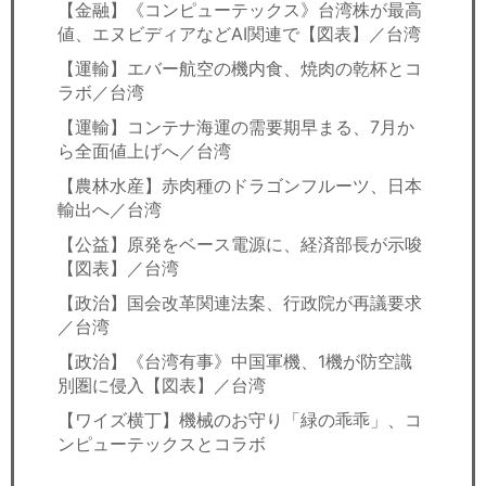
【金融】《コンピューテックス》台湾株が最高
値、エヌビディアなどAI関連で【図表】／台湾
【運輸】エバー航空の機内食、焼肉の乾杯とコ
ラボ／台湾
【運輸】コンテナ海運の需要期早まる、7月か
ら全面値上げへ／台湾
【農林水産】赤肉種のドラゴンフルーツ、日本
輸出へ／台湾
【公益】原発をベース電源に、経済部長が示唆
【図表】／台湾
【政治】国会改革関連法案、行政院が再議要求
／台湾
【政治】《台湾有事》中国軍機、1機が防空識
別圏に侵入【図表】／台湾
【ワイズ横丁】機械のお守り「緑の乖乖」、コ
ンピューテックスとコラボ