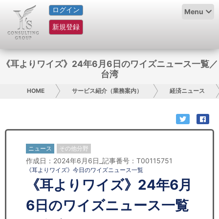
ログイン
HOME
Menu
新規登録
サービス紹介
コラム
《耳よりワイズ》24年6月6日のワイズニュース一覧／
台湾
グループ概要
HOME
サービス紹介（業務案内）
経済ニュース
採用情報
お問い合わせ
ニュース
その他分野
日本人にPR
作成日：2024年6月6日_記事番号：T00115751
《耳よりワイズ》今日のワイズニュース一覧
コンサルティング
《耳よりワイズ》24年6月
リサーチ
6日のワイズニュース一覧