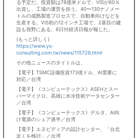
る予定だ。投資額は78億米ドルで、VISが60％
出資し、工場の運営を担う。40〜130ナノメー
トルの成熟製造プロセスで、自動車向けなどを
生産する。VIS初の12インチ工場で、2基目の建
設も視野にある。6日付経済日報が報じた。
(もっと詳しく)
https://www.ys-
consulting.com.tw/news/115728.html
その他ニュースのタイトルは、
【電子】TSMC設備投資173億ドル、AI需要に
対応／台湾
【電子】《コンピューテックス》ASEHとスー
パーマイクロ、高雄に水冷技術データセンター
／台湾
【電子】《コンピューテックス》デルタ、AI向
け電源のシェア過半／台湾
【電子】エヌビディアの設計センター、「台北
近くを検討」／台湾