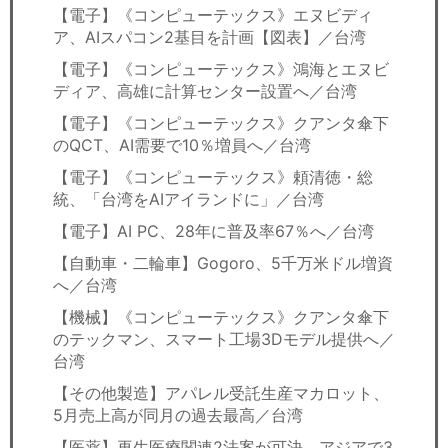
【電子】《コンピューテックス》エヌビディ
ア、AIスパコン2基目を計画【図表】／台湾
【電子】《コンピューテックス》鴻海とエヌビ
ディア、高雄に計算センター設置へ／台湾
【電子】《コンピューテックス》クアンタ傘下
のQCT、AI需要で10％増員へ／台湾
【電子】《コンピューテックス》頼清徳・総
統、「台湾をAIアイランドに」／台湾
【電子】AI PC、28年に普及率67％へ／台湾
【自動車・二輪車】Gogoro、5千万米ドル増資
へ／台湾
【機械】《コンピューテックス》クアンタ傘下
のテックマン、スマート工場3Dモデル提供へ／
台湾
【その他製造】アパレル受託生産マカロット、
5月売上高が同月の過去最高／台湾
【医薬】再生医療関連2法案が可決、アジアで3