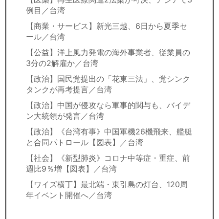
例目／台湾
【商業・サービス】新光三越、6日から夏季セ
ール／台湾
【公益】洋上風力発電の海外事業者、従業員の
3分の2解雇か／台湾
【政治】国民党提出の「花東三法」、党シンク
タンクが再考提言／台湾
【政治】中国が侵攻なら軍事的関与も、バイデ
ン大統領が発言／台湾
【政治】《台湾有事》中国軍機26機飛来、艦艇
と合同パトロール【図表】／台湾
【社会】《新型肺炎》コロナ中等症・重症、前
週比9％増【図表】／台湾
【ワイズ横丁】最北端・東引島の灯台、120周
年イベント開催へ／台湾