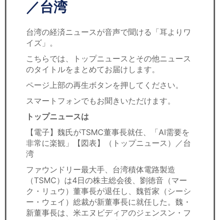
セミナー
／台湾
経済ニュース
台湾の経済ニュースが音声で聞ける「耳よりワ
イズ」。
労務顧問
こちらでは、トップニュースとその他ニュース
のタイトルをまとめてお届けします。
ＩＴ
ページ上部の再生ボタンを押してください。
飲食店情報
スマートフォンでもお聞きいただけます。
トップニュースは
【電子】魏氏がTSMC董事長就任、「AI需要を
非常に楽観」【図表】（トップニュース）／台
湾
ファウンドリー最大手、台湾積体電路製造
（TSMC）は4日の株主総会後、劉徳音（マー
ク・リュウ）董事長が退任し、魏哲家（シーシ
ー・ウェイ）総裁が新董事長に就任した。魏・
新董事長は、米エヌビディアのジェンスン・フ