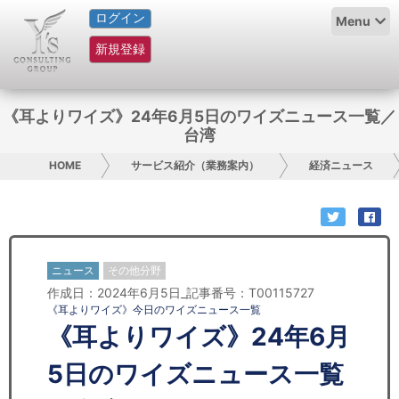
ログイン
HOME
Menu
新規登録
サービス紹介
コラム
《耳よりワイズ》24年6月5日のワイズニュース一覧／
台湾
グループ概要
HOME
サービス紹介（業務案内）
経済ニュース
採用情報
お問い合わせ
ニュース
その他分野
日本人にPR
作成日：2024年6月5日_記事番号：T00115727
《耳よりワイズ》今日のワイズニュース一覧
コンサルティング
《耳よりワイズ》24年6月
リサーチ
5日のワイズニュース一覧