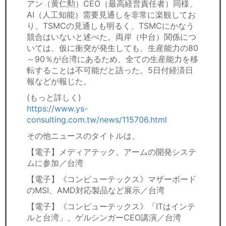
アン（黄仁勲）CEO（最高経営責任者）同様、
AI（人工知能）需要見通しを非常に楽観してお
り、TSMCの見通しも明るく、TSMCにかなう
競合はいないと述べた。両岸（中台）関係につ
いては、仮に衝突が発生しても、生産能力の80
～90％が台湾にあるため、全ての生産能力を移
転することは不可能だと語った。5日付経済日
報などが報じた。
(もっと詳しく)
https://www.ys-
consulting.com.tw/news/115706.html
その他ニュースのタイトルは、
【電子】メディアテック、アームの開発システ
ムに参加／台湾
【電子】《コンピューテックス》マザーボード
のMSI、AMD対応製品など展示／台湾
【電子】《コンピューテックス》「ITはインテ
ルと台湾」、ゲルシンガーCEO講演／台湾