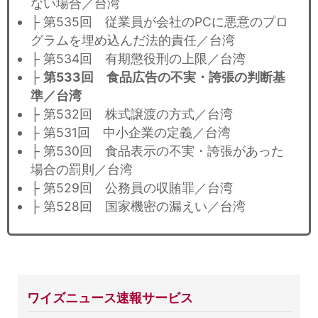
ない場合／台湾
├ 第535回 従業員が会社のPCに悪意のプロ
グラムを埋め込んだ法的責任／台湾
├ 第534回 有期懲役刑の上限／台湾
├
第533回 食品広告の不実・誇張の判断基
準／台湾
├ 第532回 株式譲渡の方式／台湾
├ 第531回 中小企業の定義／台湾
├ 第530回 食品表示の不実・誇張があった
場合の罰則／台湾
├ 第529回 公務員の収賄罪／台湾
├ 第528回 国家機密の漏えい／台湾
ワイズニュース速報サービス