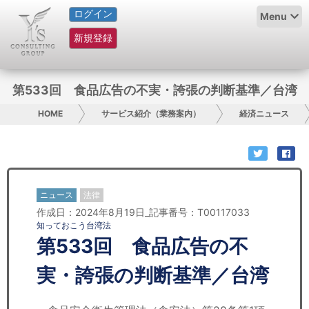
ログイン
HOME
Menu
新規登録
サービス紹介
コラム
第533回 食品広告の不実・誇張の判断基準／台湾
グループ概要
HOME
サービス紹介（業務案内）
経済ニュース
採用情報
お問い合わせ
ニュース
法律
作成日：2024年8月19日_記事番号：T00117033
日本人にPR
知っておこう台湾法
第533回 食品広告の不
コンサルティング
実・誇張の判断基準／台湾
リサーチ