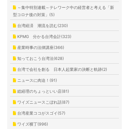
～集中特別連載～テレワーク中の経営者と考える「新
型コロナ後の対策」(5)
台湾経済 潮流を読む(230)
KPMG 分かる台湾会計(323)
産業時事の法律講座(366)
知っておこう台湾法(628)
台湾で会社を創る 日本人起業家の決断と軌跡(2)
ニュースに肉迫！(91)
総経理のちょっといい店(81)
ワイズニュースこぼれ話(87)
台湾産業ココがスゴイ(57)
ワイズ横丁(996)