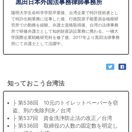
黒田日本外国法事務律師事務所
陽明大学生命科学学部卒業後、台湾企業で特許技術者とし
て特許出願業務に従事した後、行政院原子能委員会核能研
究所での勤務を経験。弁護士資格取得後、台湾の法律事務
所で研修弁護士として知的財産訴訟業務に携わる。一橋大
学国際企業戦略研究科を修了後、2017年より黒田法律事務
所にて弁護士として活躍中。
知っておこう台湾法
├ 第538回 10元のトイレットペーパーを窃
盗、刑の免除判決／台湾
├ 第537回 資金洗浄防止法の改正／台湾
├ 第536回 取締役の人数の固定数を明定し