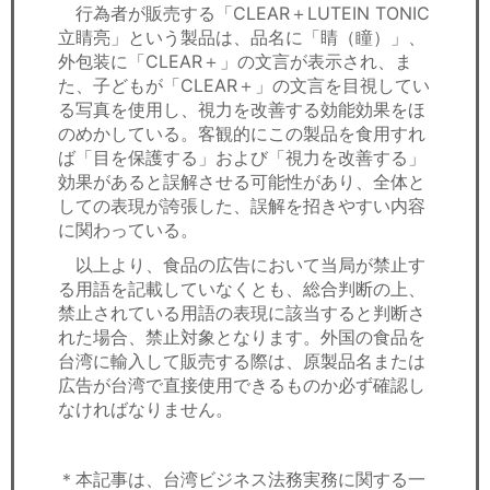
行為者が販売する「CLEAR＋LUTEIN TONIC
立睛亮」という製品は、品名に「睛（瞳）」、
外包装に「CLEAR＋」の文言が表示され、ま
た、子どもが「CLEAR＋」の文言を目視してい
る写真を使用し、視力を改善する効能効果をほ
のめかしている。客観的にこの製品を食用すれ
ば「目を保護する」および「視力を改善する」
効果があると誤解させる可能性があり、全体と
しての表現が誇張した、誤解を招きやすい内容
に関わっている。
以上より、食品の広告において当局が禁止す
る用語を記載していなくとも、総合判断の上、
禁止されている用語の表現に該当すると判断さ
れた場合、禁止対象となります。外国の食品を
台湾に輸入して販売する際は、原製品名または
広告が台湾で直接使用できるものか必ず確認し
なければなりません。
＊本記事は、台湾ビジネス法務実務に関する一