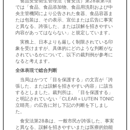
食品安全衛生管理法（食安法）第28条第1項
セミナー
では「食品、食品添加物、食品用洗剤および中
央主管機関により公告された食器、食品容器ま
経済ニュース
たは包装は、その表示、宣伝または広告に事実
と異なる、誇張した、または誤解を招きやすい
労務顧問
内容があってはならない」と規定しています。
実務上、日本よりも厳しく制限されている印
ＩＴ
象を受けますが、具体的にどのような判断がな
されているかについて、以下の裁判例が参考に
飲食店情報
なると考えます。
全体表現で総合判断
当局はかつて「目を保護する」の文言が「誇
張した、または誤解を招きやすい内容」に該当
するとしました。裁判所は、「目を保護する」
と明記されていない「CLEAR＋LUTEIN TONIC
立睛亮」の広告に対し下記の判断を下しまし
た。
食安法第28条は、一般市民が誇張した、事実
と異なる、誤解を招きやすいまたは医療的効能