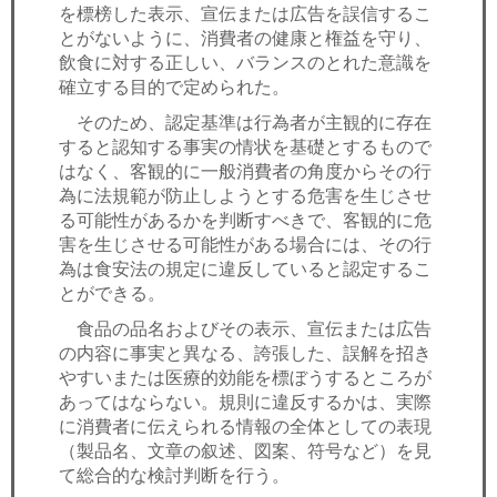
を標榜した表示、宣伝または広告を誤信するこ
とがないように、消費者の健康と権益を守り、
飲食に対する正しい、バランスのとれた意識を
確立する目的で定められた。
そのため、認定基準は行為者が主観的に存在
すると認知する事実の情状を基礎とするもので
はなく、客観的に一般消費者の角度からその行
為に法規範が防止しようとする危害を生じさせ
る可能性があるかを判断すべきで、客観的に危
害を生じさせる可能性がある場合には、その行
為は食安法の規定に違反していると認定するこ
とができる。
食品の品名およびその表示、宣伝または広告
の内容に事実と異なる、誇張した、誤解を招き
やすいまたは医療的効能を標ぼうするところが
あってはならない。規則に違反するかは、実際
に消費者に伝えられる情報の全体としての表現
（製品名、文章の叙述、図案、符号など）を見
て総合的な検討判断を行う。