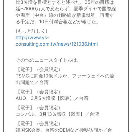
比3％増を目標とすると述べた。25年の目標は
延べ1000万人で変わらず、夏季ダイヤで国際線
や両岸（中台）線の11路線が新規就航、再開す
る予定だ。10日付聯合報などが報じた。
(もっと詳しく)
http://www.ys-
consulting.com.tw/news/121036.html
その他のニュースタイトルは、
【電子】（会員限定）
TSMCに罰金10億ドルか、ファーウェイへの流
出問題で／台湾
【電子】（会員限定）
AUO、3月5％増収【図表】／台湾
【電子】（会員限定）
コンパル、3月13％増収【図表】／台湾
【電子】（会員限定）
韓国SK会長、台湾のOEMなど極秘訪問か／台