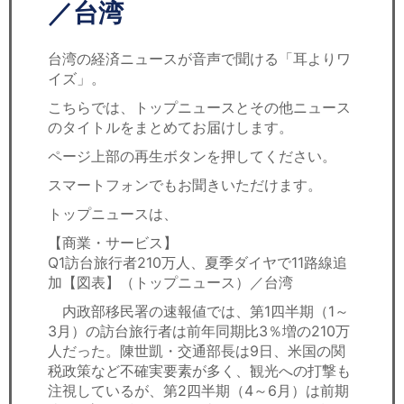
セミナー
／台湾
経済ニュース
台湾の経済ニュースが音声で聞ける「耳よりワ
イズ」。
労務顧問
こちらでは、トップニュースとその他ニュース
のタイトルをまとめてお届けします。
ＩＴ
ページ上部の再生ボタンを押してください。
飲食店情報
スマートフォンでもお聞きいただけます。
トップニュースは、
【商業・サービス】
Q1訪台旅行者210万人、夏季ダイヤで11路線追
加【図表】（トップニュース）／台湾
内政部移民署の速報値では、第1四半期（1～
3月）の訪台旅行者は前年同期比3％増の210万
人だった。陳世凱・交通部長は9日、米国の関
税政策など不確実要素が多く、観光への打撃も
注視しているが、第2四半期（4～6月）は前期