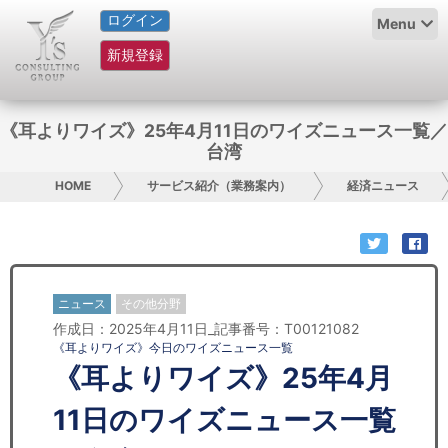
ログイン
HOME
Menu
新規登録
サービス紹介
コラム
《耳よりワイズ》25年4月11日のワイズニュース一覧／
台湾
グループ概要
HOME
サービス紹介（業務案内）
経済ニュース
採用情報
お問い合わせ
ニュース
その他分野
日本人にPR
作成日：2025年4月11日_記事番号：T00121082
《耳よりワイズ》今日のワイズニュース一覧
コンサルティング
《耳よりワイズ》25年4月
リサーチ
11日のワイズニュース一覧