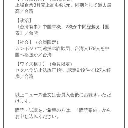
上場企業3月売上高4.4兆元、同期として過去最
高／台湾
【政治】
《台湾有事》中国軍機、2機が中間線越え【図
表】／台湾
【社会】（会員限定）
カンボジアで逮捕の詐欺団、台湾人179人を中
国へ移送か／台湾
【ワイズ横丁】（会員限定）
セクハラ防止法改正1年、認定949件で127人解
雇／台湾
以上ニュース全文は会員入会後にお聴きいただ
けます。
購読・試読をご希望の方は、「購読案内」から
お申し込みください。