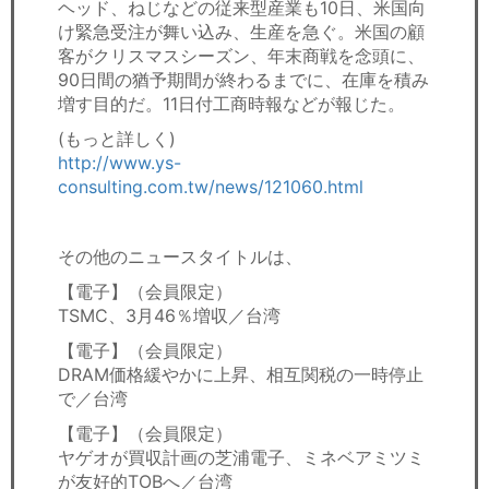
ヘッド、ねじなどの従来型産業も10日、米国向
け緊急受注が舞い込み、生産を急ぐ。米国の顧
客がクリスマスシーズン、年末商戦を念頭に、
90日間の猶予期間が終わるまでに、在庫を積み
増す目的だ。11日付工商時報などが報じた。
(もっと詳しく)
http://www.ys-
consulting.com.tw/news/121060.html
その他のニュースタイトルは、
【電子】（会員限定）
TSMC、3月46％増収／台湾
【電子】（会員限定）
DRAM価格緩やかに上昇、相互関税の一時停止
で／台湾
【電子】（会員限定）
ヤゲオが買収計画の芝浦電子、ミネベアミツミ
が友好的TOBへ／台湾