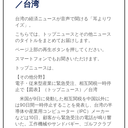
セミナー
／台湾
経済ニュース
台湾の経済ニュースが音声で聞ける「耳よりワ
イズ」。
労務顧問
こちらでは、トップニュースとその他ニュース
のタイトルをまとめてお届けします。
ＩＴ
ページ上部の再生ボタンを押してください。
飲食店情報
スマートフォンでもお聞きいただけます。
トップニュースは、
【その他分野】
電子・従来型産業に緊急受注、相互関税一時停
止で【図表】（トップニュース）／台湾
米国が9日に発動した相互関税を中国以外に
は90日間一時停止することを発表し、台湾の半
導体や産業用コンピューター（IPC）メーカー
などは10日、顧客から緊急受注の電話が鳴り響
いた。工作機械やサンドバギー、ゴルフクラブ