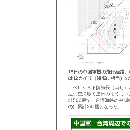
15日の中国軍機の飛行経路。
は12カイリ（領海に相当）
ペロシ米下院議長（当時）が
辺の空海域で連日のように中
計503機で、台湾海峡の中
のは累計341機となった。