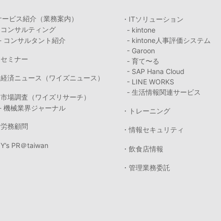
サービス紹介（業務案内）
・ITソリューション
・コンサルティング
- kintone
- コンサルタント紹介
- kintone人事評価システム
- Garoon
・セミナー
- 育て〜る
- SAP Hana Cloud
・経済ニュース（ワイズニュース）
- LINE WORKS
- 生活情報関連サービス
・市場調査（ワイズリサーチ）
- 機械業界ジャーナル
・トレーニング
・労務顧問
・情報セキュリティ
Y’s PR＠taiwan
・飲食店情報
・管理業務委託