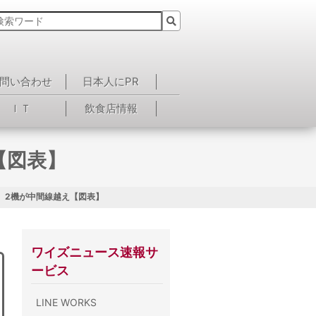
問い合わせ
日本人にPR
ＩＴ
飲食店情報
【図表】
、2機が中間線越え【図表】
ワイズニュース速報サ
ービス
LINE WORKS