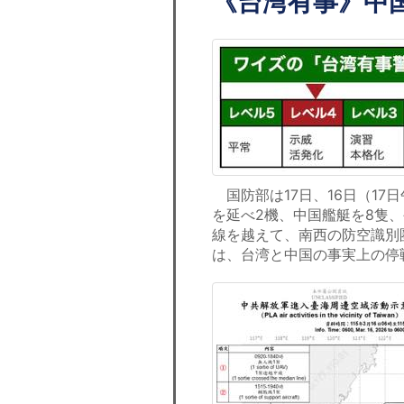
《台湾有事》中
国防部は17日、16日（17
を延べ2機、中国艦艇を8隻
線を越えて、南西の防空識別
は、台湾と中国の事実上の停