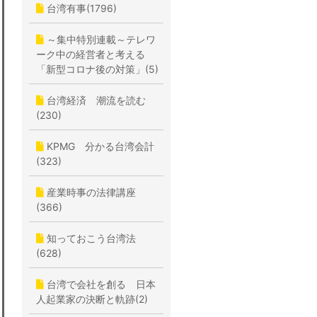
台湾有事(1796)
～集中特別連載～テレワ
ーク中の経営者と考える
「新型コロナ後の対策」(5)
台湾経済 潮流を読む
(230)
KPMG 分かる台湾会計
(323)
産業時事の法律講座
(366)
知っておこう台湾法
(628)
台湾で会社を創る 日本
人起業家の決断と軌跡(2)