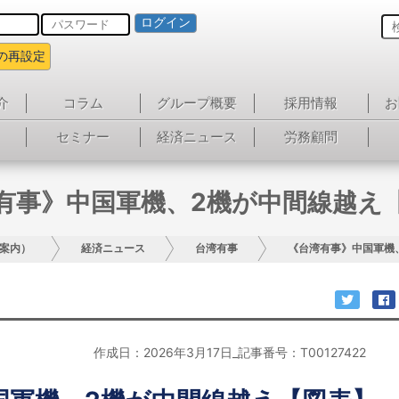
ログイン
の再設定
介
コラム
グループ概要
採用情報
お
セミナー
経済ニュース
労務顧問
有事》中国軍機、2機が中間線越え
案内）
経済ニュース
台湾有事
《台湾有事》中国軍機
作成日：2026年3月17日_記事番号：T00127422