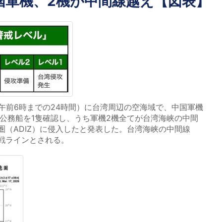
国軍機、2機が中間線越え【図表】
日午前6時までの24時間）に台湾周辺の空海域で、中国軍機
、公務船を1隻確認し、うち軍機2機全てが台湾海峡の中間
圏（ADIZ）に侵入したと発表した。台湾海峡の中間線
戦ラインとされる。