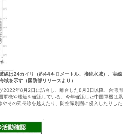
破線は24カイリ（約44キロメートル、接続水域）、実線
の海域を示す（国防部リリースより）
2022年8月2日に訪台し、離台した8月3日以降、台湾周
国軍機や艦艇を確認している。今年確認した中国軍機は累
間線やその延長線を越えたり、防空識別圏に侵入したりした