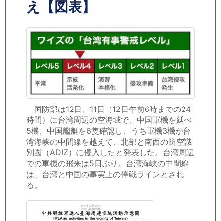
セミナー
え【図表】
経済ニュース
労務顧問
ＩＴ
飲食店情報
国防部は12日、11日（12日午前6時までの24
時間）に台湾周辺の空海域で、中国軍機を延べ
5機、中国艦艇を6隻確認し、うち軍機3機が台
湾海峡の中間線を越えて、北部と南西の防空識
別圏（ADIZ）に侵入したと発表した。台湾周辺
での軍機の飛来は5日ぶり。台湾海峡の中間線
は、台湾と中国の事実上の停戦ラインとされ
る。