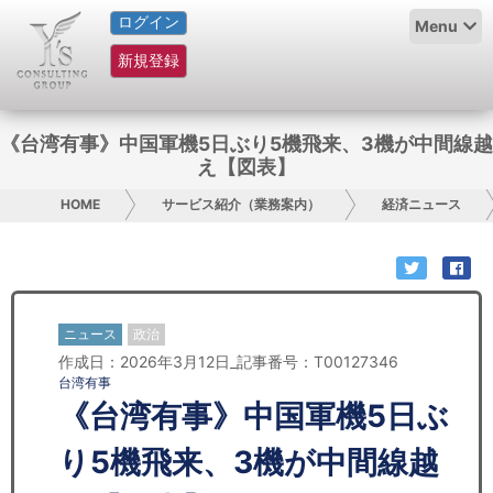
ログイン
HOME
Menu
新規登録
サービス紹介
コラム
《台湾有事》中国軍機5日ぶり5機飛来、3機が中間線越
え【図表】
グループ概要
HOME
サービス紹介（業務案内）
経済ニュース
採用情報
お問い合わせ
ニュース
政治
日本人にPR
作成日：2026年3月12日_記事番号：T00127346
台湾有事
コンサルティング
《台湾有事》中国軍機5日ぶ
リサーチ
り5機飛来、3機が中間線越