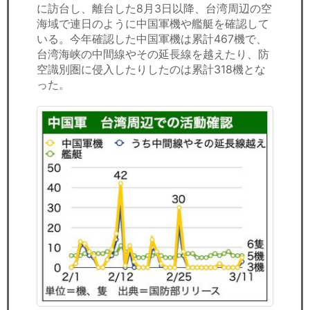
に訪台し、離台した8月3日以降、台湾周辺の空
海域で連日のように中国軍機や艦艇を確認して
いる。今年確認した中国軍機は累計467機で、
台湾海峡の中間線やその延長線を越えたり、防
空識別圏に侵入したりしたのは累計318機とな
った。