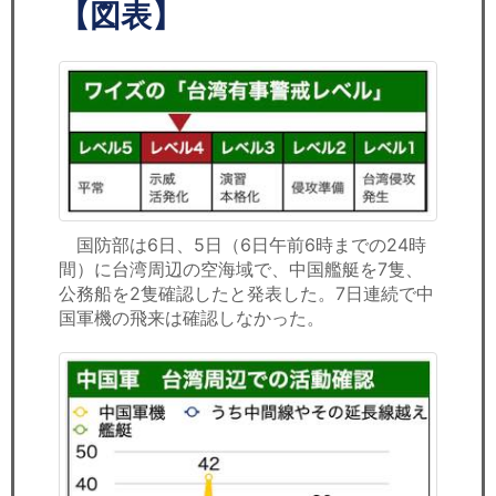
セミナー
【図表】
経済ニュース
労務顧問
ＩＴ
飲食店情報
国防部は6日、5日（6日午前6時までの24時
間）に台湾周辺の空海域で、中国艦艇を7隻、
公務船を2隻確認したと発表した。7日連続で中
国軍機の飛来は確認しなかった。