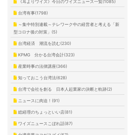
《耳よりワイズ》今日のワイズニュース一覧(1085)
台湾有事(1798)
～集中特別連載～テレワーク中の経営者と考える「新
型コロナ後の対策」(5)
台湾経済 潮流を読む(230)
KPMG 分かる台湾会計(323)
産業時事の法律講座(366)
知っておこう台湾法(628)
台湾で会社を創る 日本人起業家の決断と軌跡(2)
ニュースに肉迫！(91)
総経理のちょっといい店(81)
ワイズニュースこぼれ話(87)
台湾産業ココがスゴイ(57)