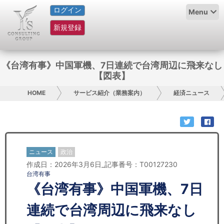
ログイン
HOME
Menu
新規登録
サービス紹介
コラム
《台湾有事》中国軍機、7日連続で台湾周辺に飛来なし
【図表】
グループ概要
HOME
サービス紹介（業務案内）
経済ニュース
採用情報
お問い合わせ
ニュース
政治
日本人にPR
作成日：2026年3月6日_記事番号：T00127230
台湾有事
コンサルティング
《台湾有事》中国軍機、7日
リサーチ
連続で台湾周辺に飛来なし