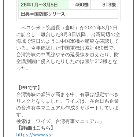
ペロシ米下院議長（当時）が2022年8月2日
に訪台し、離台した8月3日以降、台湾周辺の空
海域で連日のように中国軍機や艦艇を確認して
いる。今年確認した中国軍機は累計460機で、
台湾海峡の中間線やその延長線を越えたり、防
空識別圏に侵入したりしたのは累計313機とな
った。
【PRです】
台湾海峡の緊張が高まる中、有事は想定すべき
リスクとなりました。ワイズは、在台日系企業
の台湾有事マニュアル作成をサポートしていま
す。
検索は「ワイズ、台湾有事マニュアル」
【詳細はこちら】
https://www.ys-