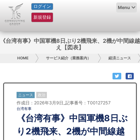
ログイン
HOME
Menu
新規登録
サービス紹介
コラム
《台湾有事》中国軍機8日ぶり2機飛来、2機が中間線越
え【図表】
グループ概要
HOME
サービス紹介（業務案内）
経済ニュース
採用情報
お問い合わせ
ニュース
政治
日本人にPR
作成日：2026年3月9日_記事番号：T00127257
台湾有事
コンサルティング
《台湾有事》中国軍機8日ぶ
リサーチ
り2機飛来、2機が中間線越