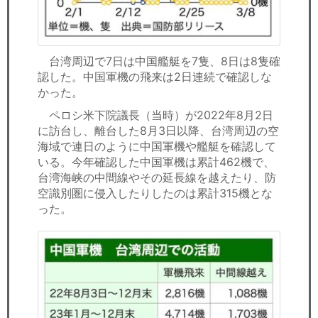
台湾周辺で7日は中国艦艇を7隻、8日は8隻確
認した。中国軍機の飛来は2日連続で確認しな
かった。
ペロシ米下院議長（当時）が2022年8月2日
に訪台し、離台した8月3日以降、台湾周辺の空
海域で連日のように中国軍機や艦艇を確認して
いる。今年確認した中国軍機は累計462機で、
台湾海峡の中間線やその延長線を越えたり、防
空識別圏に侵入したりしたのは累計315機とな
った。