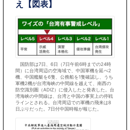
セミナー
え【図表】
経済ニュース
労務顧問
ＩＴ
飲食店情報
国防部は7日、6日（7日午前6時までの24時
間）に台湾周辺の空海域で、中国軍機を延べ2
機、中国艦艇を6隻、公務船を1隻確認し、うち
軍機2機が台湾海峡の中間線を越えて、南西の
防空識別圏（ADIZ）に侵入したと発表した。台
湾海峡の中間線は、台湾と中国の事実上の停戦
ラインとされる。台湾周辺での軍機の飛来は8
日ぶりだった。7日付中国時報が報じた。