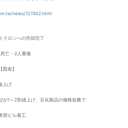
com.tw/news/127402.html
、
イクロンへの売却完了
人死亡・2人重傷
【図表】
値上げ
紀が1～2割値上げ、石化製品の価格急騰で
本部ビル着工