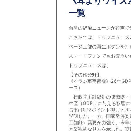
《耳よりワイズ》
一覧
台湾の経済ニュースが音声で
こちらでは、トップニュース
ページ上部の再生ボタンを押
スマートフォンでもお聞きい
トップニュースは、
【その他分野】
《イラン軍事衝突》26年GD
ース）
行政院主計総処の陳淑姿・主
生産（GDP）に与える影響に
長率は0.12ポイント押し下げ
説明した。一方、国家発展委
工知能）需要が力強く、今年の
と楽観的な見方を示した。1