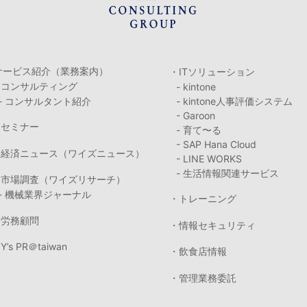
サービス紹介（業務案内）
・ITソリューション
・コンサルティング
- kintone
- コンサルタント紹介
- kintone人事評価システム
- Garoon
・セミナー
- 育て〜る
- SAP Hana Cloud
・経済ニュース（ワイズニュース）
- LINE WORKS
- 生活情報関連サービス
・市場調査（ワイズリサーチ）
- 機械業界ジャーナル
・トレーニング
・労務顧問
・情報セキュリティ
Y’s PR＠taiwan
・飲食店情報
・管理業務委託