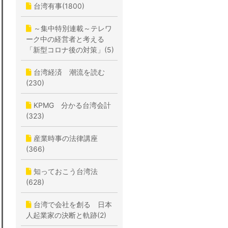
台湾有事(1800)
～集中特別連載～テレワ
ーク中の経営者と考える
「新型コロナ後の対策」(5)
台湾経済 潮流を読む
(230)
KPMG 分かる台湾会計
(323)
産業時事の法律講座
(366)
知っておこう台湾法
(628)
台湾で会社を創る 日本
人起業家の決断と軌跡(2)