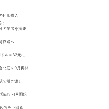
のビル購入
定）
可の業者を摘発
湾撤退へ
1ドル＝32元に
台北便を9月再開
駅で引き渡し
華郵政が4月開始
30％を下回る