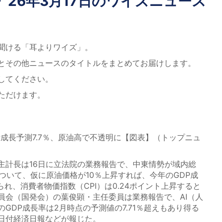
26年3月17日のワイズニュース
聞ける「耳よりワイズ」。
とその他ニュースのタイトルをまとめてお届けします。
してください。
ただけます。
P成長予測7.7％、原油高で不透明に【図表】（トップニュ
計長は16日に立法院の業務報告で、中東情勢が域内総
ついて、仮に原油価格が10％上昇すれば、今年のGDP成
られ、消費者物価指数（CPI）は0.24ポイント上昇すると
員会（国発会）の葉俊顕・主任委員は業務報告で、AI（人
GDP成長率は2月時点の予測値の7.71％超えもあり得る
7日付経済日報などが報じた。