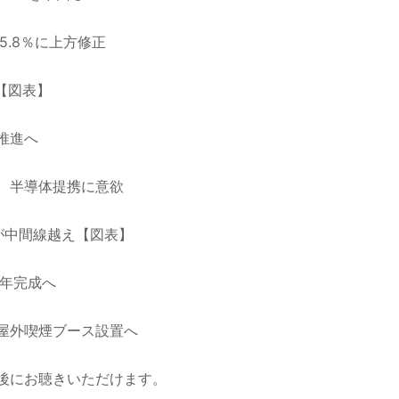
5.8％に上方修正
【図表】
推進へ
、半導体提携に意欲
が中間線越え【図表】
0年完成へ
屋外喫煙ブース設置へ
後にお聴きいただけます。