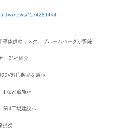
com.tw/news/127428.html
、
の半導体供給リスク、ブルームバーグが警鐘
ヤー21社紹介
800V対応製品を展示
ゲオなど追随か
、第4工場建設へ
略提携