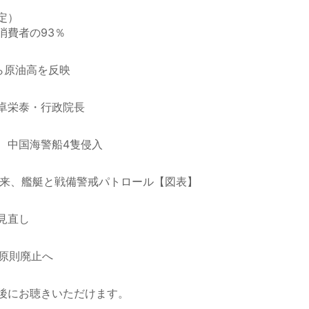
定）
消費者の93％
ら原油高を反映
卓栄泰・行政院長
、中国海警船4隻侵入
飛来、艦艇と戦備警戒パトロール【図表】
見直し
を原則廃止へ
後にお聴きいただけます。