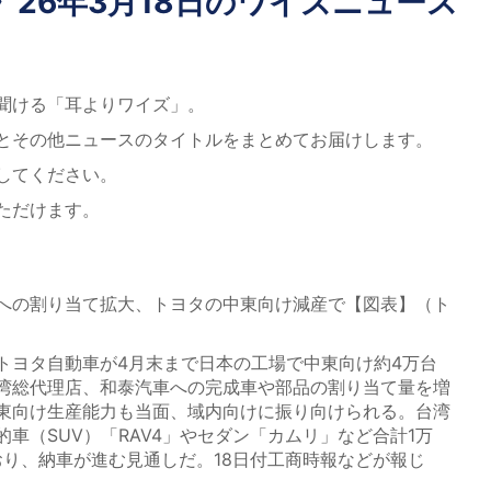
26年3月18日のワイズニュース
聞ける「耳よりワイズ」。
とその他ニュースのタイトルをまとめてお届けします。
してください。
ただけます。
への割り当て拡大、トヨタの中東向け減産で【図表】（ト
ヨタ自動車が4月末まで日本の工場で中東向け約4万台
湾総代理店、和泰汽車への完成車や部品の割り当て量を増
東向け生産能力も当面、域内向けに振り向けられる。台湾
車（SUV）「RAV4」やセダン「カムリ」など合計1万
おり、納車が進む見通しだ。18日付工商時報などが報じ