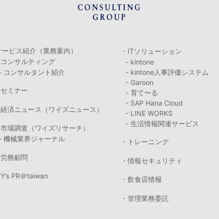
サービス紹介（業務案内）
・ITソリューション
・コンサルティング
- kintone
- コンサルタント紹介
- kintone人事評価システム
- Garoon
・セミナー
- 育て〜る
- SAP Hana Cloud
・経済ニュース（ワイズニュース）
- LINE WORKS
- 生活情報関連サービス
・市場調査（ワイズリサーチ）
- 機械業界ジャーナル
・トレーニング
・労務顧問
・情報セキュリティ
Y’s PR＠taiwan
・飲食店情報
・管理業務委託