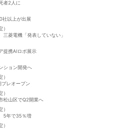
死者2人に
0社以上が出展
定）
、三菱電機「発表していない」
ア提携AIロボ展示
ンション開発へ
定）
期プレオープン
定）
市松山区でQ2開業へ
定）
5年で35％増
定）