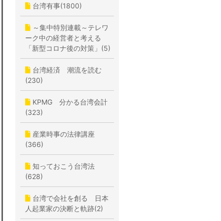
台湾有事(1800)
～集中特別連載～テレワ
ーク中の経営者と考える
「新型コロナ後の対策」(5)
台湾経済 潮流を読む
(230)
KPMG 分かる台湾会計
(323)
産業時事の法律講座
(366)
知っておこう台湾法
(628)
台湾で会社を創る 日本
人起業家の決断と軌跡(2)