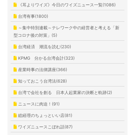
《耳よりワイズ》今日のワイズニュース一覧(1086)
台湾有事(1800)
～集中特別連載～テレワーク中の経営者と考える「新
型コロナ後の対策」(5)
台湾経済 潮流を読む(230)
KPMG 分かる台湾会計(323)
産業時事の法律講座(366)
知っておこう台湾法(628)
台湾で会社を創る 日本人起業家の決断と軌跡(2)
ニュースに肉迫！(91)
総経理のちょっといい店(81)
ワイズニュースこぼれ話(87)