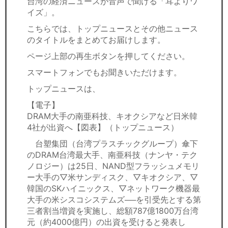
台湾の経済ニュースが音声で聞ける「耳よりワ
セミナー
イズ」。
経済ニュース
こちらでは、トップニュースとその他ニュース
のタイトルをまとめてお届けします。
労務顧問
ページ上部の再生ボタンを押してください。
スマートフォンでもお聞きいただけます。
ＩＴ
トップニュースは、
飲食店情報
【電子】
DRAM大手の南亜科技、キオクシアなど日米韓
4社が出資へ【図表】（トップニュース）
台塑集団（台湾プラスチックグループ）傘下
のDRAM台湾最大手、南亜科技（ナンヤ・テク
ノロジー）は25日、NAND型フラッシュメモリ
ー大手の▽米サンディスク、▽キオクシア、▽
韓国のSKハイニックス、▽ネットワーク機器最
大手の米シスコシステムズ──を引受先とする第
三者割当増資を実施し、総額787億1800万台湾
元（約4000億円）の出資を受けると発表し