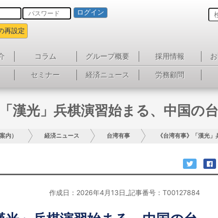
ログイン
の再設定
介
コラム
グループ概要
採用情報
お
セミナー
経済ニュース
労務顧問
「漢光」兵棋演習始まる、中国の
案内）
経済ニュース
台湾有事
《台湾有事》「漢光」
作成日：2026年4月13日_記事番号：T00127884