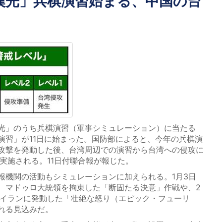
漢光」兵棋演習始まる、中国の台
光」のうち兵棋演習（軍事シミュレーション）に当たる
演習」が11日に始まった。国防部によると、今年の兵棋演
攻撃を発動した後、台湾周辺での演習から台湾への侵攻に
実施される。11日付聯合報が報じた。
機関の活動もシミュレーションに加えられる。1月3日
、マドゥロ大統領を拘束した「断固たる決意」作戦や、2
がイランに発動した「壮絶な怒り（エピック・フューリ
れる見込みだ。