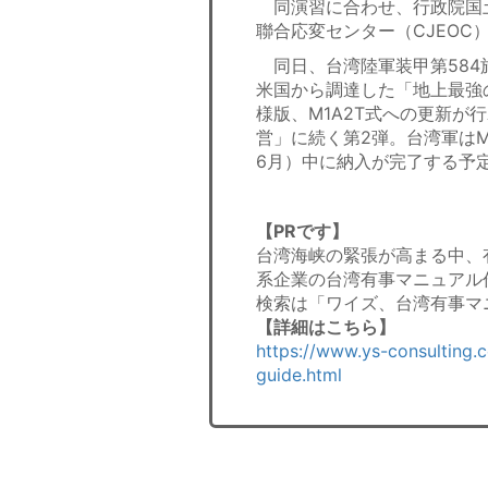
同演習に合わせ、行政院国
聯合応変センター（CJEOC
同日、台湾陸軍装甲第584
米国から調達した「地上最強
様版、M1A2T式への更新が
営」に続く第2弾。台湾軍はM
6月）中に納入が完了する予
【PRです】
台湾海峡の緊張が高まる中、
系企業の台湾有事マニュアル
検索は「ワイズ、台湾有事マ
【詳細はこちら】
https://www.ys-consulting.
guide.html