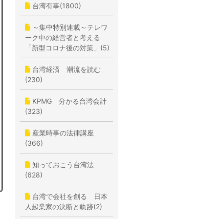
台湾有事(1800)
～集中特別連載～テレワ
ーク中の経営者と考える
「新型コロナ後の対策」(5)
台湾経済 潮流を読む
(230)
KPMG 分かる台湾会計
(323)
産業時事の法律講座
(366)
知っておこう台湾法
(628)
台湾で会社を創る 日本
人起業家の決断と軌跡(2)