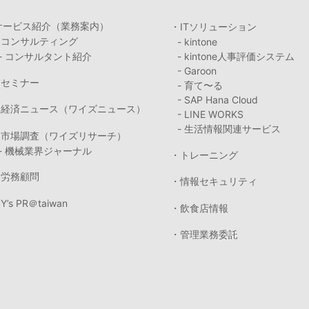
サービス紹介（業務案内）
・ITソリューション
・コンサルティング
- kintone
- コンサルタント紹介
- kintone人事評価システム
- Garoon
・セミナー
- 育て〜る
- SAP Hana Cloud
・経済ニュース（ワイズニュース）
- LINE WORKS
- 生活情報関連サービス
・市場調査（ワイズリサーチ）
- 機械業界ジャーナル
・トレーニング
・労務顧問
・情報セキュリティ
Y’s PR＠taiwan
・飲食店情報
・管理業務委託