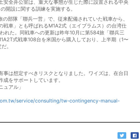
土安全弁公室は、重大な事態が生じた際に設置される中央
）の開設に関する訓練を実施する。
旅の部隊「聯兵一営」で、従来配備されていた戦車から、
の戦車」とも呼ばれるM1A2式（エイブラムス）の台湾仕
行われた。同戦車への更新は昨年10月に第584旅「聯兵三
1A2T式戦車108台を米国から購入しており、上半期（1〜
定だ。
有事は想定すべきリスクとなりました。ワイズは、在台日
作成をサポートしています。
ニュアル」
com.tw/service/consulting/tw-contingency-manual-