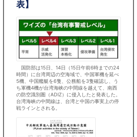
セミナー
表】
経済ニュース
労務顧問
ＩＴ
飲食店情報
国防部は15日、14日（15日午前6時までの24
時間）に台湾周辺の空海域で、中国軍機を延べ
5機、中国艦艇を6隻、公務船を3隻確認し、う
ち軍機4機が台湾海峡の中間線を越えて、南西
の防空識別圏（ADIZ）に侵入したと発表した。
台湾海峡の中間線は、台湾と中国の事実上の停
戦ラインとされる。