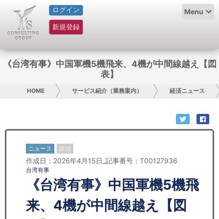
ログイン
HOME
Menu
新規登録
サービス紹介
コラム
《台湾有事》中国軍機5機飛来、4機が中間線越え【図
表】
グループ概要
HOME
サービス紹介（業務案内）
経済ニュース
採用情報
お問い合わせ
ニュース
政治
日本人にPR
作成日：2026年4月15日_記事番号：T00127936
台湾有事
コンサルティング
《台湾有事》中国軍機5機飛
リサーチ
来、4機が中間線越え【図