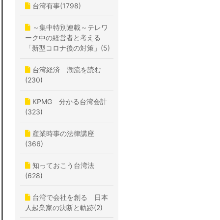
台湾有事(1798)
～集中特別連載～テレワ
ーク中の経営者と考える
「新型コロナ後の対策」(5)
台湾経済 潮流を読む
(230)
KPMG 分かる台湾会計
(323)
産業時事の法律講座
(366)
知っておこう台湾法
(628)
台湾で会社を創る 日本
人起業家の決断と軌跡(2)