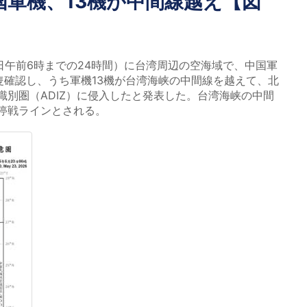
国軍機、13機が中間線越え【図
日午前6時までの24時間）に台湾周辺の空海域で、中国軍
隻確認し、うち軍機13機が台湾海峡の中間線を越えて、北
識別圏（ADIZ）に侵入したと発表した。台湾海峡の中間
の停戦ラインとされる。