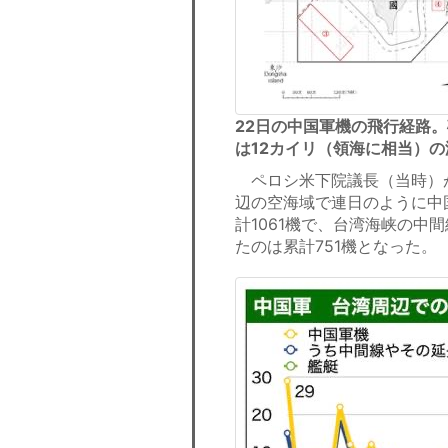
22日の中国軍機の飛行経路。
は12カイリ（領海に相当）
ペロシ米下院議長（当時）が
辺の空海域で連日のように中
計1061機で、台湾海峡の
たのは累計751機となった。