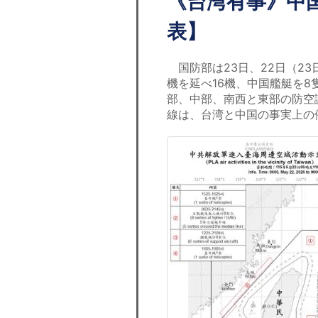
《台湾有事》中
表】
国防部は23日、22日（23
機を延べ16機、中国艦艇を8
部、中部、南西と東部の防空
線は、台湾と中国の事実上