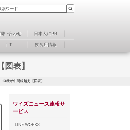
問い合わせ
日本人にPR
ＩＴ
飲食店情報
【図表】
、13機が中間線越え【図表】
ワイズニュース速報サ
ービス
LINE WORKS