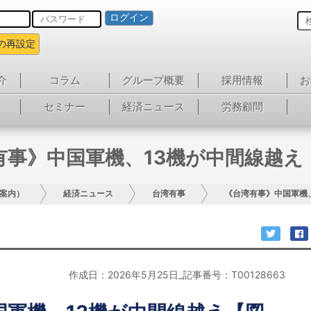
ログイン
の再設定
介
コラム
グループ概要
採用情報
お
セミナー
経済ニュース
労務顧問
有事》中国軍機、13機が中間線越え
案内）
経済ニュース
台湾有事
《台湾有事》中国軍機
作成日：2026年5月25日_記事番号：T00128663