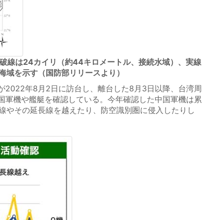
破線は24カイリ（約44キロメートル、接続水域）、実線
の海域を示す（国防部リリースより）
2022年8月2日に訪台し、離台した8月3日以降、台湾周
国軍機や艦艇を確認している。今年確認した中国軍機は累
中間線やその延長線を越えたり、防空識別圏に侵入したりし