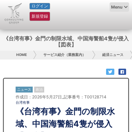
ログイン
HOME
Menu
新規登録
サービス紹介
コラム
《台湾有事》金門の制限水域、中国海警船4隻が侵入
【図表】
グループ概要
HOME
サービス紹介（業務案内）
経済ニュース
採用情報
お問い合わせ
ニュース
政治
日本人にPR
作成日：2026年5月27日_記事番号：T00128714
台湾有事
コンサルティング
《台湾有事》金門の制限水
リサーチ
域、中国海警船4隻が侵入