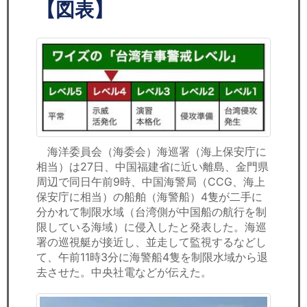
セミナー
【図表】
経済ニュース
労務顧問
ＩＴ
飲食店情報
海洋委員会（海委会）海巡署（海上保安庁に
相当）は27日、中国福建省に近い離島、金門県
周辺で同日午前9時、中国海警局（CCG、海上
保安庁に相当）の船舶（海警船）4隻が二手に
分かれて制限水域（台湾側が中国船の航行を制
限している海域）に侵入したと発表した。海巡
署の巡視艇が接近し、並走して監視するなどし
て、午前11時3分に海警船4隻を制限水域から退
去させた。中央社電などが伝えた。