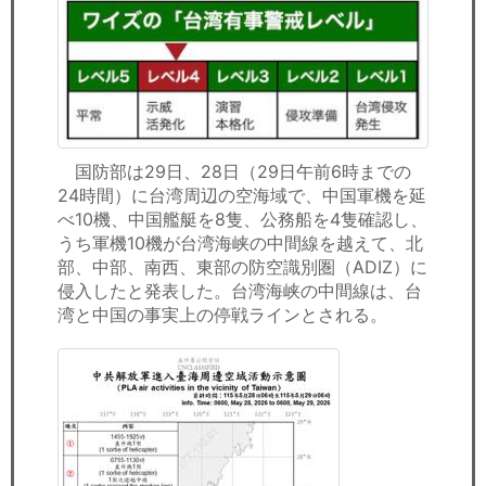
セミナー
経済ニュース
労務顧問
ＩＴ
国防部は29日、28日（29日午前6時までの
24時間）に台湾周辺の空海域で、中国軍機を延
飲食店情報
べ10機、中国艦艇を8隻、公務船を4隻確認し、
うち軍機10機が台湾海峡の中間線を越えて、北
部、中部、南西、東部の防空識別圏（ADIZ）に
侵入したと発表した。台湾海峡の中間線は、台
湾と中国の事実上の停戦ラインとされる。