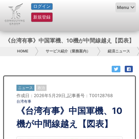
ログイン
HOME
Menu
新規登録
サービス紹介
コラム
《台湾有事》中国軍機、10機が中間線越え【図表】
グループ概要
HOME
サービス紹介（業務案内）
経済ニュース
採用情報
お問い合わせ
ニュース
政治
作成日：2026年5月29日_記事番号：T00128768
日本人にPR
台湾有事
《台湾有事》中国軍機、10
コンサルティング
機が中間線越え【図表】
リサーチ