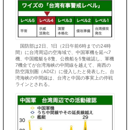
セミナー
経済ニュース
労務顧問
ＩＴ
国防部は2日、1日（2日午前6時までの24時
間）に台湾周辺の空海域で、中国軍機を延べ7
飲食店情報
機、中国艦艇を8隻、公務船を5隻確認し、軍機
7機全てが台湾海峡の中間線を越えて、南西の
防空識別圏（ADIZ）に侵入したと発表した。台
湾海峡の中間線は、台湾と中国の事実上の停戦
ラインとされる。