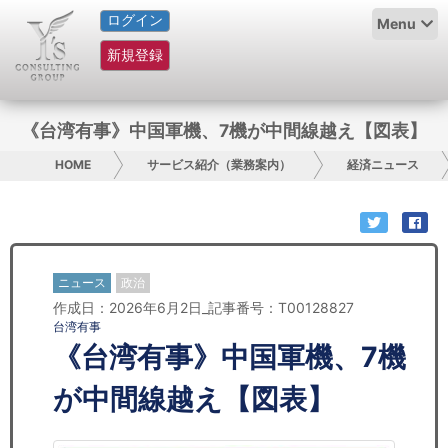
ログイン
HOME
Menu
新規登録
サービス紹介
コラム
《台湾有事》中国軍機、7機が中間線越え【図表】
グループ概要
HOME
サービス紹介（業務案内）
経済ニュース
採用情報
お問い合わせ
ニュース
政治
作成日：2026年6月2日_記事番号：T00128827
日本人にPR
台湾有事
《台湾有事》中国軍機、7機
コンサルティング
が中間線越え【図表】
リサーチ