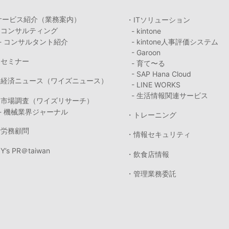
サービス紹介（業務案内）
・ITソリューション
・コンサルティング
- kintone
- コンサルタント紹介
- kintone人事評価システム
- Garoon
・セミナー
- 育て〜る
- SAP Hana Cloud
・経済ニュース（ワイズニュース）
- LINE WORKS
- 生活情報関連サービス
・市場調査（ワイズリサーチ）
- 機械業界ジャーナル
・トレーニング
・労務顧問
・情報セキュリティ
Y’s PR＠taiwan
・飲食店情報
・管理業務委託