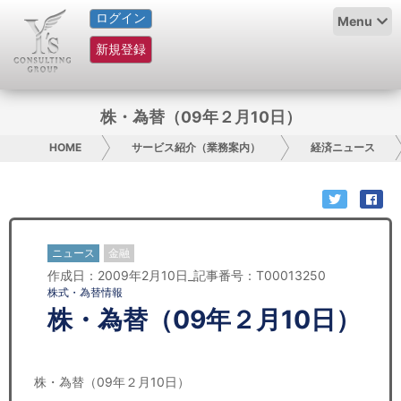
ログイン
HOME
Menu
新規登録
サービス紹介
コラム
株・為替（09年２月10日）
グループ概要
HOME
サービス紹介（業務案内）
経済ニュース
採用情報
お問い合わせ
ニュース
金融
作成日：2009年2月10日_記事番号：T00013250
日本人にPR
株式・為替情報
株・為替（09年２月10日）
コンサルティング
リサーチ
株・為替（09年２月10日）