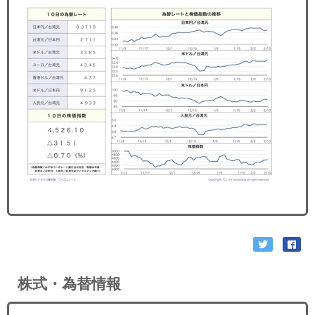
セミナー
経済ニュース
労務顧問
ＩＴ
飲食店情報
株式・為替情報