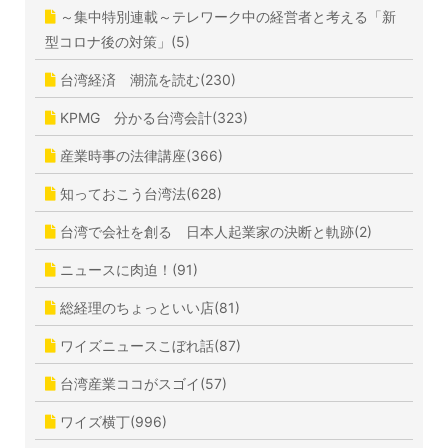
～集中特別連載～テレワーク中の経営者と考える「新
型コロナ後の対策」(5)
台湾経済 潮流を読む(230)
KPMG 分かる台湾会計(323)
産業時事の法律講座(366)
知っておこう台湾法(628)
台湾で会社を創る 日本人起業家の決断と軌跡(2)
ニュースに肉迫！(91)
総経理のちょっといい店(81)
ワイズニュースこぼれ話(87)
台湾産業ココがスゴイ(57)
ワイズ横丁(996)