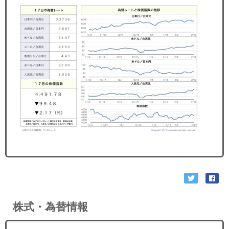
セミナー
経済ニュース
労務顧問
ＩＴ
飲食店情報
株式・為替情報