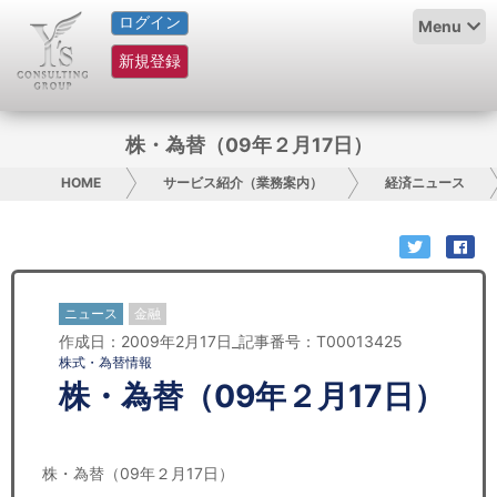
ログイン
HOME
Menu
新規登録
サービス紹介
コラム
株・為替（09年２月17日）
グループ概要
HOME
サービス紹介（業務案内）
経済ニュース
採用情報
お問い合わせ
ニュース
金融
作成日：2009年2月17日_記事番号：T00013425
日本人にPR
株式・為替情報
株・為替（09年２月17日）
コンサルティング
リサーチ
株・為替（09年２月17日）