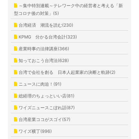
～集中特別連載～テレワーク中の経営者と考える「新
型コロナ後の対策」(5)
台湾経済 潮流を読む(230)
KPMG 分かる台湾会計(323)
産業時事の法律講座(366)
知っておこう台湾法(628)
台湾で会社を創る 日本人起業家の決断と軌跡(2)
ニュースに肉迫！(91)
総経理のちょっといい店(81)
ワイズニュースこぼれ話(87)
台湾産業ココがスゴイ(57)
ワイズ横丁(996)