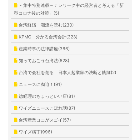
～集中特別連載～テレワーク中の経営者と考える「新
型コロナ後の対策」(5)
台湾経済 潮流を読む(230)
KPMG 分かる台湾会計(323)
産業時事の法律講座(366)
知っておこう台湾法(628)
台湾で会社を創る 日本人起業家の決断と軌跡(2)
ニュースに肉迫！(91)
総経理のちょっといい店(81)
ワイズニュースこぼれ話(87)
台湾産業ココがスゴイ(57)
ワイズ横丁(996)