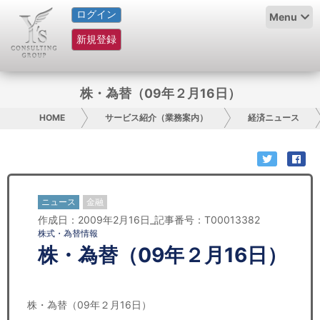
ログイン
HOME
Menu
新規登録
サービス紹介
コラム
株・為替（09年２月16日）
グループ概要
HOME
サービス紹介（業務案内）
経済ニュース
採用情報
お問い合わせ
ニュース
金融
作成日：2009年2月16日_記事番号：T00013382
日本人にPR
株式・為替情報
株・為替（09年２月16日）
コンサルティング
リサーチ
株・為替（09年２月16日）