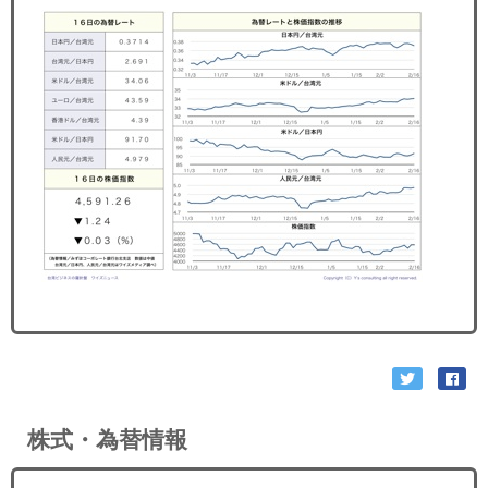
セミナー
経済ニュース
労務顧問
ＩＴ
飲食店情報
株式・為替情報