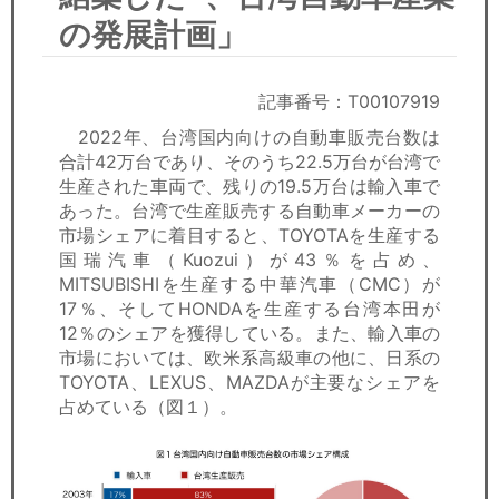
セミナー
の発展計画」
経済ニュース
記事番号：T00107919
労務顧問
2022年、台湾国内向けの自動車販売台数は
合計42万台であり、そのうち22.5万台が台湾で
ＩＴ
生産された車両で、残りの19.5万台は輸入車で
あった。台湾で生産販売する自動車メーカーの
飲食店情報
市場シェアに着目すると、TOYOTAを生産する
国瑞汽車（Kuozui）が43％を占め、
MITSUBISHIを生産する中華汽車（CMC）が
17％、そしてHONDAを生産する台湾本田が
12％のシェアを獲得している。また、輸入車の
市場においては、欧米系高級車の他に、日系の
TOYOTA、LEXUS、MAZDAが主要なシェアを
占めている（図１）。