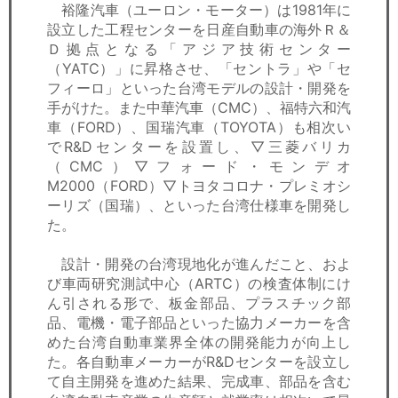
裕隆汽車（ユーロン・モーター）は1981年に
設立した工程センターを日産自動車の海外Ｒ＆
Ｄ拠点となる「アジア技術センター
（YATC）」に昇格させ、「セントラ」や「セ
フィーロ」といった台湾モデルの設計・開発を
手がけた。また中華汽車（CMC）、福特六和汽
車（FORD）、国瑞汽車（TOYOTA）も相次い
でR&Dセンターを設置し、▽三菱バリカ
（CMC）▽フォード・モンデオ
M2000（FORD）▽トヨタコロナ・プレミオシ
ーリズ（国瑞）、といった台湾仕様車を開発し
た。
設計・開発の台湾現地化が進んだこと、およ
び車両研究測試中心（ARTC）の検査体制にけ
ん引される形で、板金部品、プラスチック部
品、電機・電子部品といった協力メーカーを含
めた台湾自動車業界全体の開発能力が向上し
た。各自動車メーカーがR&Dセンターを設立し
て自主開発を進めた結果、完成車、部品を含む