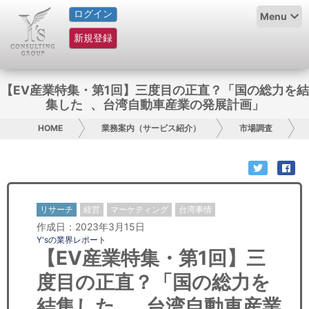
ログイン
HOME
Menu
新規登録
サービス紹介
コラム
【EV産業特集・第1回】三度目の正直？「国の総力を結
集した 、台湾自動車産業の発展計画」
グループ概要
HOME
業務案内（サービス紹介）
市場調査
採用情報
お問い合わせ
リサーチ
経営
マーケティング
台湾事情
日本人にPR
作成日：2023年3月15日
Y'sの業界レポート
コンサルティング
【EV産業特集・第1回】三
度目の正直？「国の総力を
リサーチ
結集した 、台湾自動車産業