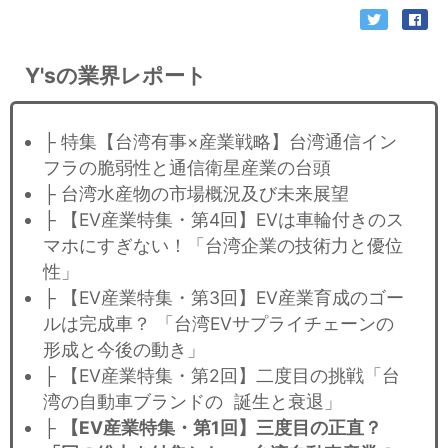
Y'sの業界レポート
├ 特集【台湾有事×産業戦略】台湾通信イン
フラの脆弱性と通信衛星産業の台頭
├ 台湾水産物の市場概況及び未来展望
├ 【EV産業特集・第4回】EVは車輪付きのス
マホにすぎない！「台湾企業の技術力と優位
性」
├ 【EV産業特集・第3回】EV産業育成のゴー
ルは完成車？ 「台湾EVサプライチェーンの
形成と今後の動き」
├ 【EV産業特集・第2回】二度目の挑戦「台
湾の自動車ブランドの 誕生と衰退」
├
【EV産業特集・第1回】三度目の正直？