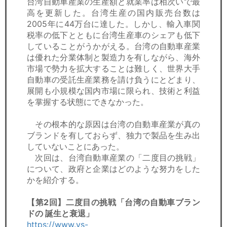
台湾自動車産業の生産額と就業率は相次いで最
高を更新した。台湾生産の国内販売台数は
2005年に44万台に達した。しかし、輸入車関
税率の低下とともに台湾生産車のシェアも低下
していることがうかがえる。台湾の自動車産業
は優れた分業体制と製造力を有しながら、海外
市場で勢力を拡大することは難しく、世界大手
自動車の受託生産業務を請け負うにとどまり、
展開も小規模な国内市場に限られ、技術と利益
を掌握する状態にできなかった。
その根本的な原因は台湾の自動車産業が真の
ブランドを有しておらず、独力で製品を生み出
していないことにあった。
次回は、台湾自動車産業の「二度目の挑戦」
について、政府と企業はどのような努力をした
かを紹介する。
【第2回】二度目の挑戦「台湾の自動車ブラン
ドの 誕生と衰退」
https://www.ys-