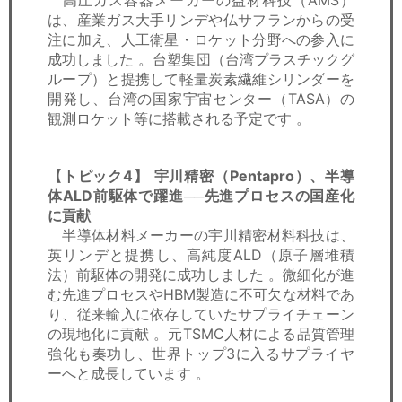
高圧ガス容器メーカーの益材科技（AMS）
は、産業ガス大手リンデや仏サフランからの受
注に加え、人工衛星・ロケット分野への参入に
成功しました 。台塑集団（台湾プラスチックグ
ループ）と提携して軽量炭素繊維シリンダーを
開発し、台湾の国家宇宙センター（TASA）の
観測ロケット等に搭載される予定です 。
【トピック4】
宇川精密（Pentapro）、半導
体ALD前駆体で躍進──先進プロセスの国産化
に貢献
半導体材料メーカーの宇川精密材料科技は、
英リンデと提携し、高純度ALD（原子層堆積
法）前駆体の開発に成功しました 。微細化が進
む先進プロセスやHBM製造に不可欠な材料であ
り、従来輸入に依存していたサプライチェーン
の現地化に貢献 。元TSMC人材による品質管理
強化も奏功し、世界トップ3に入るサプライヤ
ーへと成長しています 。