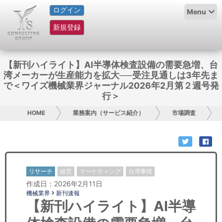
ログイン
HOME
Menu
新規登録
サービス紹介
コラム
【新刊ハイライト】AI半導体検査設備の需要急増、台
湾メーカーが生産能力を拡大──受注見通しは3年先ま
グループ概要
で＜ワイズ機械業界ジャーナル2026年2月第２週号発
行＞
採用情報
HOME
業務案内（サービス紹介）
市場調査
お問い合わせ
日本人にPR
リサーチ
経営
マーケティング
台湾事情
コンサルティング
作成日：2026年2月11日
機械業界
新刊速報
リサーチ
【新刊ハイライト】AI半導