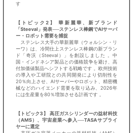
す
【トピック2】
華新麗華、新ブランド
「Steeval」発表──ステンレス棒鋼でAIサーバ
ー・ロボット需要を捕捉
ステンレス大手の華新麗華（ウォルシン・リ
ーワ）は、冷間仕上ステンレス棒鋼の新ブラン
ド「奇沃（Steeval）」を創設しました 。中
国・インドネシア製品との価格競争を避け、高
付加価値製品へシフトする戦略です 。欧州技術
の導入や工研院との共同開発により切削性を
20％向上させ、AIサーバーやロボット、精密機
械などのハイエンド需要を取り込み、2026年
には生産量を80％増加させる計画です 。
【トピック3】
高圧ガスシリンダーの益材科技
（AMS）、宇宙産業へ参入──TASAサプライ
ヤーに選定