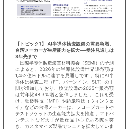
【トピック1】
AI半導体検査設備の需要急増、
台湾メーカーが生産能力を拡大──受注見通しは
3年先まで
国際半導体製造装置材料協会（SEMI）の予測
によると、2026年の半導体設備世界販売額は
1,452億米ドルに達する見通しです 。特にAI半
導体は検査工程（FT、バーンイン、SLT）の手
間が増加しており、検査設備の2025年販売額
は前年比48.3％増と急伸しました 。これを受
け、旺矽科技（MPI）や穎崴科技（ウィンウェ
イ）などの台湾メーカーは、プローブカードや
テストソケットの生産能力拡大を推進 。アドバ
ンテストなど大手が量産品中心である隙を突
き、カスタマイズ製品でシェアを拡大していま