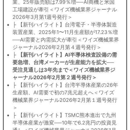
業、25年販売額は7.99％増──AI商機と米国
工場建設が牽引＜ワイズ機械業界ジャーナル
2026年3月第1週号発行＞
├ 【新刊ハイライト】台湾電子・半導体製造
装置産業、2025年1〜11月生産額が17.23％増
──AI需要と内需拡大が牽引＜ワイズ機械業界
ジャーナル2026年2月第４週号発行＞
├
【新刊ハイライト】AI半導体検査設備の需
要急増、台湾メーカーが生産能力を拡大──
受注見通しは3年先まで＜ワイズ機械業界ジ
ャーナル2026年2月第２週号発行＞
├ 【新刊ハイライト】台湾半導体産業の26年
生産額、AI需要で初の7兆元超えへ＜ワイズ
機械業界ジャーナル2026年2月第１週号発行
＞
├ 【新刊ハイライト】TSMC熊本進出で九州
半導体産業が激変──10年で6.2兆円の投資見