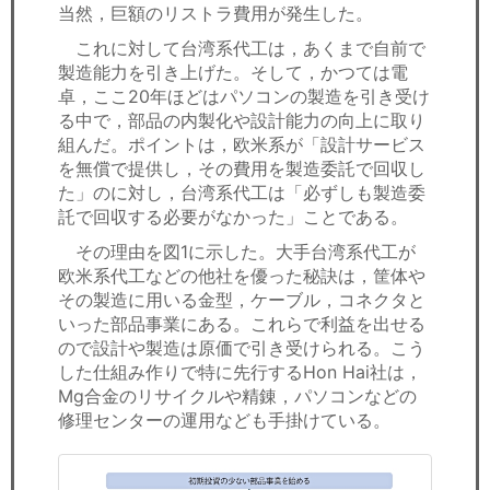
当然，巨額のリストラ費用が発生した。
これに対して台湾系代工は，あくまで自前で
製造能力を引き上げた。そして，かつては電
卓，ここ20年ほどはパソコンの製造を引き受け
る中で，部品の内製化や設計能力の向上に取り
組んだ。ポイントは，欧米系が「設計サービス
を無償で提供し，その費用を製造委託で回収し
た」のに対し，台湾系代工は「必ずしも製造委
託で回収する必要がなかった」ことである。
その理由を図1に示した。大手台湾系代工が
欧米系代工などの他社を優った秘訣は，筐体や
その製造に用いる金型，ケーブル，コネクタと
いった部品事業にある。これらで利益を出せる
ので設計や製造は原価で引き受けられる。こう
した仕組み作りで特に先行するHon Hai社は，
Mg合金のリサイクルや精錬，パソコンなどの
修理センターの運用なども手掛けている。