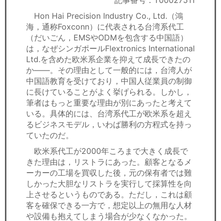
記事番号：T00027511
セミナー
Hon Hai Precision Industry Co., Ltd.（鴻
海，通称Foxconn）に代表される台湾系代工
経済ニュース
（だいごん，EMSやODMを包含する中国語）
は，なぜシンガポールFlextronics International
労務顧問
Ltd.を含めた欧米系企業を抑えて成長できたの
か――。その理由として一般的には，台湾人が
ＩＴ
中国語教育を受けており，中国人従業員の制御
に長けていることがよく挙げられる。しかし，
飲食店情報
筆者はもっと重要な理由が別にあったと考えて
いる。具体的には、台湾系代工が欧米系を超え
るビジネスモデル，いわば勝利の方程式を持っ
ていたのだ。
欧米系代工が2000年ころまで大きく成長で
きた理由は，リストラにあった。顧客となるメ
ーカーの工場を買収した後，元の保有者では難
しかった大胆なリストラを実行して採算性を向
上させるというものである。ただし，これは顧
客を確保できる一方で，想定以上の無用な人材
や設備も抱えてしまう場合が少なくなかった。