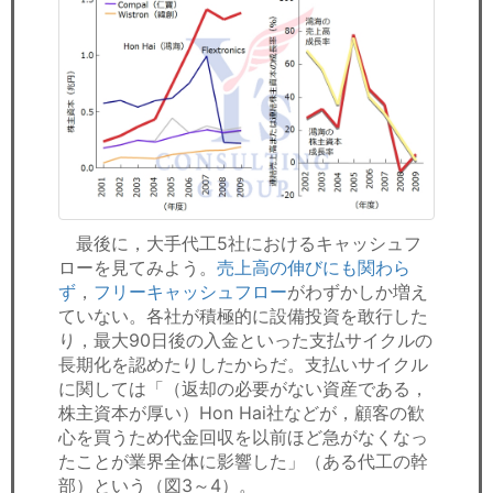
最後に，大手代工5社におけるキャッシュフ
ローを見てみよう。
売上高の伸びにも関わら
ず
，
フリーキャッシュフロー
がわずかしか増え
ていない。各社が積極的に設備投資を敢行した
り，最大90日後の入金といった支払サイクルの
長期化を認めたりしたからだ。支払いサイクル
に関しては「（返却の必要がない資産である，
株主資本が厚い）Hon Hai社などが，顧客の歓
心を買うため代金回収を以前ほど急がなくなっ
たことが業界全体に影響した」（ある代工の幹
部）という（図3～4）。