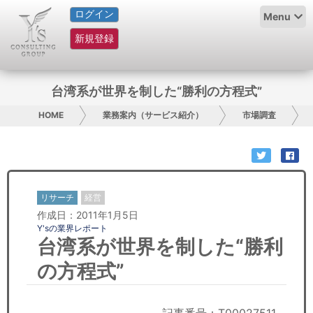
ログイン
HOME
Menu
新規登録
サービス紹介
コラム
台湾系が世界を制した“勝利の方程式”
グループ概要
HOME
業務案内（サービス紹介）
市場調査
採用情報
お問い合わせ
リサーチ
経営
作成日：2011年1月5日
日本人にPR
Y'sの業界レポート
台湾系が世界を制した“勝利
コンサルティング
の方程式”
リサーチ