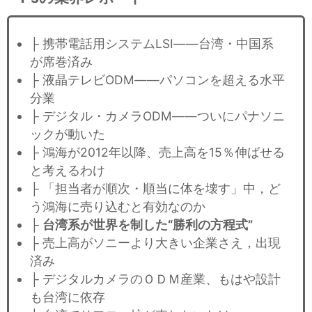
├ 携帯電話用システムLSI――台湾・中国系
が席巻済み
├ 液晶テレビODM――パソコンを超える水平
分業
├ デジタル・カメラODM――ついにパナソニ
ックが動いた
├ 鴻海が2012年以降、売上高を15％伸ばせる
と考えるわけ
├ 「担当者が順次・順当に体を壊す」中，ど
う鴻海に売り込むと有効なのか
├
台湾系が世界を制した“勝利の方程式”
├ 売上高がソニーより大きい企業さえ，出現
済み
├ デジタルカメラのＯＤＭ産業、もはや設計
も台湾に依存