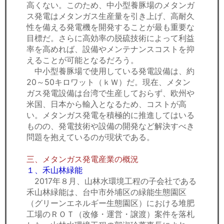
高くない。このため、中小型養豚場のメタンガ
ス発電はメタンガス生産量を引き上げ、高耐久
性を備える発電機を開発することが最も重要な
目標だ。さらに高効率の脱硫技術によって利益
率を高めれば、設備やメンテナンスコストを抑
えることが可能となるだろう。
中小型養豚場で使用している発電設備は、約
20～50キロワット（ｋＷ）だ。現在、メタン
ガス発電設備は台湾で生産しておらず、欧州や
米国、日本から輸入となるため、コストが高
い。メタンガス発電を積極的に推進してはいる
ものの、発電技術や設備の開発など解決すべき
問題を抱えているのが現状である。
三、メタンガス発電産業の概況
１、禾山林緑能
2017年８月、山林水環境工程の子会社である
禾山林緑能は、台中市外埔区の緑能生態園区
（グリーンエネルギー生態園区）における堆肥
工場のＲＯＴ（改修・運営・譲渡）案件を落札