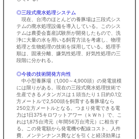
◎三段式廃水処理システム
現在、台湾のほとんどの養豚場は三段式シス
テムの廃水処理設備を導入している。このシス
テムは農委会畜産試験所が開発したもので、洗
浄に大量の水を用いる飼育方法を考慮し、物理
処理と生物処理の技術を採用している。処理手
順は、固液分離、嫌気性処理、好気性処理の三
段階に分かれる。
◎今後の技術開発方向性
中小型養豚場（1,000～4,900頭）の発電規模
には限りがある。現在の三段式廃水処理技術で
生産できるメタンガスは１頭当たり１日約0.1立
方メートルで2,500頭を飼育する養豚場なら
250立方メートルとなる。つまり発電できる電
力は1日375キロワットアワー（ｋＷｈ）で、こ
れは1,875台湾元（年間56万台湾元）に相当す
る。この発電額から発電機や配線コスト、人件
費、メンテンナンス費などを引くと経済効果は