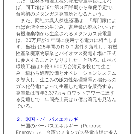
した。山林水環境工程の郭淑珍董事長によれ
ば、同工場は18年第３四半期から稼働予定で、
台湾初のメタンガス発電所となるという。
また、同社の呉人傑総経理は、「専門家によ
れば台湾全土の生ごみ、畜産業の廃水といった
有機廃棄物から生産されるメタンガス発電量
は、20万戸が１年間に使用する電力に相当しま
す。当社は25年間のＲＯＴ案件を落札し、有機
性産業廃棄物事業とバイオマス発電市場に正式
に参入することとなりました」と語る。山林水
環境工程は６億3,600万台湾元を投じて生ご
み・稲わら処理設備とオペレーションシステム
を導入し、生ごみの嫌気性処理発電と稲わらの
ガス化発電によって生産した電力を販売する。
発電量は毎年3,377万キロワットアワーに達す
る見通しで、年間売上高は５億台湾元を見込ん
でいる。
２、米国・パーパスエネルギー
米国のパーパスエネルギー（Purpose
Energy）が、台湾のメタンガス発電市場に参入