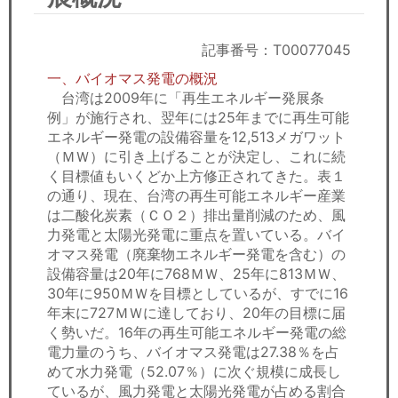
セミナー
経済ニュース
記事番号：T00077045
一、バイオマス発電の概況
労務顧問
台湾は2009年に「再生エネルギー発展条
例」が施行され、翌年には25年までに再生可能
ＩＴ
エネルギー発電の設備容量を12,513メガワット
（ＭＷ）に引き上げることが決定し、これに続
く目標値もいくどか上方修正されてきた。表１
飲食店情報
の通り、現在、台湾の再生可能エネルギー産業
は二酸化炭素（ＣＯ２）排出量削減のため、風
力発電と太陽光発電に重点を置いている。バイ
オマス発電（廃棄物エネルギー発電を含む）の
設備容量は20年に768ＭＷ、25年に813ＭＷ、
30年に950ＭＷを目標としているが、すでに16
年末に727ＭＷに達しており、20年の目標に届
く勢いだ。16年の再生可能エネルギー発電の総
電力量のうち、バイオマス発電は27.38％を占
めて水力発電（52.07％）に次ぐ規模に成長し
ているが、風力発電と太陽光発電が占める割合