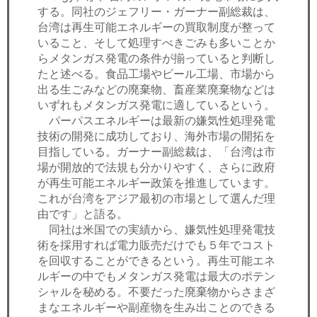
する。同社のジェフリー・ガーナー副総裁は、
台湾は再生可能エネルギーの買取制度が整って
いること、そして処理すべきごみも多いことか
らメタンガス発電の条件が揃っていると判断し
たと述べる。食品工場やビール工場、市場から
出る生ごみなどの廃棄物、畜産業廃棄物などは
いずれもメタンガス発電に適しているという。
パーパスエネルギーは最新の嫌気性処理発電
技術の開発に成功しており、海外市場の開拓を
目指している。ガーナー副総裁は、「台湾は市
場が開放的で法規も分かりやすく、さらに政府
が再生可能エネルギー政策を推進しています。
これが台湾をアジア最初の市場として選んだ理
由です」と語る。
同社は米国での実績から、嫌気性処理発電技
術を採用すれば電力販売だけでも５年でコスト
を回収することができるという。再生可能エネ
ルギーの中でもメタンガス発電は最大のポテン
シャルを秘める。不要だった廃棄物からさまざ
まなエネルギーや副産物を生み出ことのできる