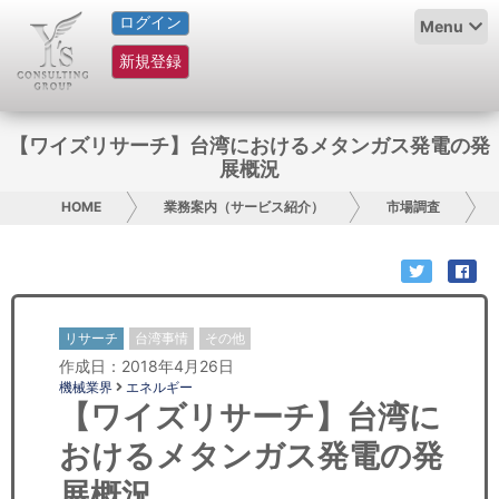
ログイン
HOME
Menu
新規登録
サービス紹介
コラム
【ワイズリサーチ】台湾におけるメタンガス発電の発
展概況
グループ概要
HOME
業務案内（サービス紹介）
市場調査
採用情報
お問い合わせ
リサーチ
台湾事情
その他
日本人にPR
作成日：2018年4月26日
機械業界
エネルギー
コンサルティング
【ワイズリサーチ】台湾に
おけるメタンガス発電の発
リサーチ
展概況