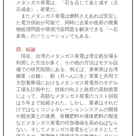
メタンガス発電は、「石を点じて金と成す（点
石成金）」産業だ。
またメタンガス発電は燃料さえあれば安定し
た電力供給が可能で、同時に企業や政府の廃棄
物処理問題や環境汚染問題を解決できる「一石
多鳥」のソリューションでもある。
四、結論
現在、台湾のメタンガス発電は埋立処分場を
利用した方法が多く、その他の方法はモデル設
備での研究段階にある。例えば、屏東県は台湾
糖業（台糖）、順（月へんに生）実業と共同で
大型養豚場におけるメタンガス発電所のモデル
工場を計画中だ。技術の向上と政府の奨励措置
によって、高額なメタンガス発電のコスト回収
は５年まで短縮された。しかし、業者はそれだ
けではなくコジェネレーションシステムの開発
や観光業との連携、有機肥料や液体肥料の製造
などメタンガス発電の付加価値を高めねばなら
ない。そしてメタンガス発電をビジネスとして