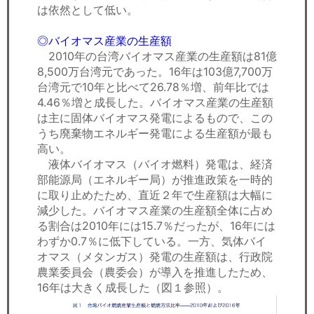
は依然として低い。
◎バイオマス産業の生産額
2010年の台湾バイオマス産業の生産額は81億
8,500万台湾元であった。16年は103億7,700万
台湾元で10年と比べて26.78％増、前年比では
4.46％増と成長した。バイオマス産業の生産額
は主に固体バイオマス発電によるもので、この
うち廃棄物エネルギー発電による生産額が最も
高い。
液体バイオマス（バイオ燃料）発電は、経済
部能源局（エネルギー局）が推進政策を一時的
に取り止めたため、直近２年で生産額は大幅に
減少した。バイオマス産業の生産額全体に占め
る割合は2010年には15.7％だったが、16年には
わずか0.7％に低下している。一方、気体バイ
オマス（メタンガス）発電の生産額は、行政院
農業委員会（農委会）が導入を推進したため、
16年は大きく成長した（図１参照）。