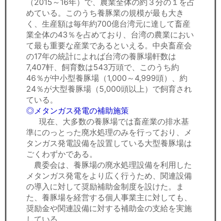
（2015～16年）で、農業全体の約３分の１を占
めている。このうち養豚業の規模が最も大き
く、生産額は毎年約700億台湾元に達して畜産
業全体の43％を占めており、台湾の農業におい
て最も重要な産業であるといえる。中央畜産会
の17年の統計によれば台湾の養豚場軒数は
7,407軒、飼育数は543万頭で、このうち約
46％が中小型養豚場（1,000～4,999頭）、約
24％が大型養豚場（5,000頭以上）で飼育され
ている。
◎メタンガス発電の補助施策
現在、大多数の養豚場では畜産業の排水基
準にのっとった廃水処理のみを行っており、メ
タンガス発電設備を設置している大型養豚場は
ごくわずかである。
農委会は、養豚場の廃水処理設備を利用した
メタンガス発電をより広く行うため、関連設備
の導入に対して奨励補助金制度を設けた。ま
た、養豚場を経営する個人事業主に対しても、
奨励金や関連設備に対する補助金の支給を実施
している。