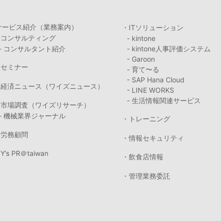
サービス紹介（業務案内）
・ITソリューション
・コンサルティング
- kintone
- コンサルタント紹介
- kintone人事評価システム
- Garoon
・セミナー
- 育て〜る
- SAP Hana Cloud
・経済ニュース（ワイズニュース）
- LINE WORKS
- 生活情報関連サービス
・市場調査（ワイズリサーチ）
- 機械業界ジャーナル
・トレーニング
・労務顧問
・情報セキュリティ
Y’s PR＠taiwan
・飲食店情報
・管理業務委託