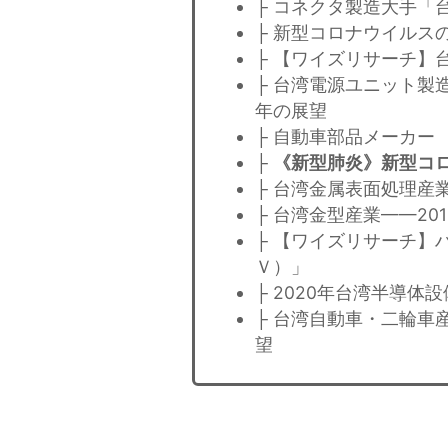
├ コネクタ製造大手「台湾
├ 新型コロナウイルス
├ 【ワイズリサーチ】
├ 台湾電源ユニット製
年の展望
├ 自動車部品メーカー 
├
《新型肺炎》新型コ
├ 台湾金属表面処理産
├ 台湾金型産業——20
├ 【ワイズリサーチ】
Ｖ）」
├ 2020年台湾半導体
├ 台湾自動車・二輪車産
望