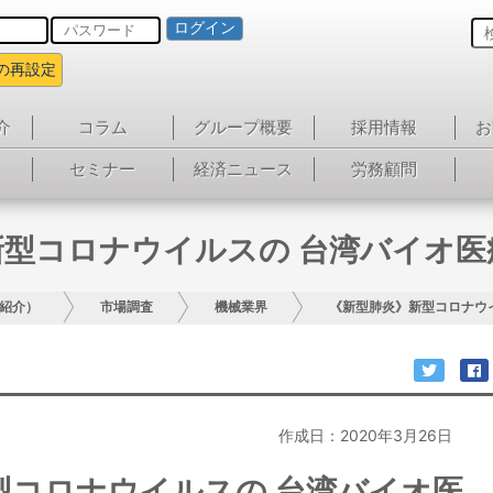
ログイン
の再設定
介
コラム
グループ概要
採用情報
お
セミナー
経済ニュース
労務顧問
新型コロナウイルスの 台湾バイオ医
紹介）
市場調査
機械業界
《新型肺炎》新型コロナウ
作成日：2020年3月26日
型コロナウイルスの 台湾バイオ医