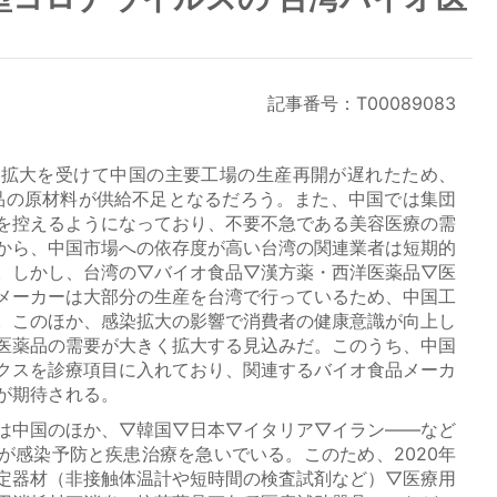
記事番号：T00089083
拡大を受けて中国の主要工場の生産再開が遅れたため、
薬品の原材料が供給不足となるだろう。また、中国では集団
を控えるようになっており、不要不急である美容医療の需
から、中国市場への依存度が高い台湾の関連業者は短期的
。しかし、台湾の▽バイオ食品▽漢方薬・西洋医薬品▽医
メーカーは大部分の生産を台湾で行っているため、中国工
。このほか、感染拡大の影響で消費者の健康意識が向上し
医薬品の需要が大きく拡大する見込みだ。このうち、中国
クスを診療項目に入れており、関連するバイオ食品メーカ
が期待される。
は中国のほか、▽韓国▽日本▽イタリア▽イラン――など
が感染予防と疾患治療を急いでいる。このため、2020年
定器材（非接触体温計や短時間の検査試剤など）▽医療用