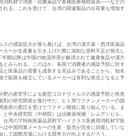
用消耗材▽消炎・抗菌薬品▽各種医療補助器具――などの
される。これを受けて、台湾の関連製品の出荷量も増加す
ルスの感染拡大が落ち着けば、台湾の漢方薬・西洋医薬品
ーカーが生産量を引き上げた際に深刻な原料不足が発生し
年下半期以降は中国の物流停滞が解消されて健康食品や漢方
るとみられる。このほか、各国で消費者の感染予防に対す
品と医薬品の需要も成長する見込みであることから、知名
地で販路を確立しているメーカーは有利な状況となると予
分野の産官学による新型コロナウイルスの感染予防と疾患
製剤の研究開発が進行中だ。ヒト用ワクチンメーカーの国
湾政府の委託を受けてワクチン開発に取り組んでいる。ま
）と中央研究院（中研院）は治療薬候補「レムデシビル」
、台湾の▽特殊医薬品原料▽ハイクラス医療用消耗材▽医
ーは中国同業メーカーの生産・販売が完全に回復していな
加して国際市場における競争力が向上するだろう。