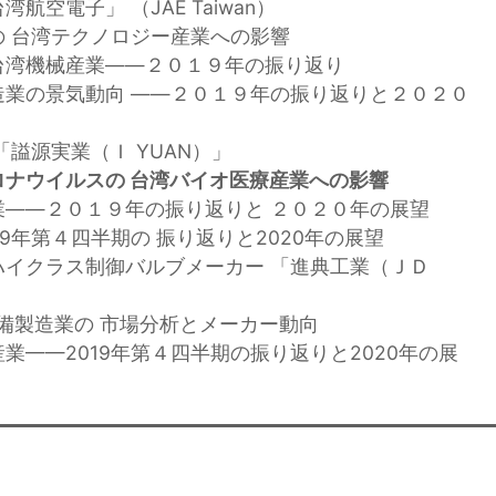
航空電子」 （JAE Taiwan）
の 台湾テクノロジー産業への影響
台湾機械産業——２０１９年の振り返り
造業の景気動向 ——２０１９年の振り返りと２０２０
「謚源実業（Ｉ YUAN）」
ロナウイルスの 台湾バイオ医療産業への影響
業——２０１９年の振り返りと ２０２０年の展望
19年第４四半期の 振り返りと2020年の展望
ハイクラス制御バルブメーカー 「進典工業（ＪＤ
設備製造業の 市場分析とメーカー動向
業——2019年第４四半期の振り返りと2020年の展