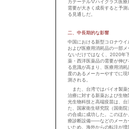
カテーテル▽ハイクラス医療
需要が大きく成長すると予測
る見通しだ。
二、中長期的な影響
中国における新型コロナウイ
および医療用消耗品の一部メ
ないだけではなく、2020
薬・西洋医薬品の需要が伸び
る意識が高まり、医療用消耗
度のあるメーカーやすでに現
測される。
また、台湾ではバイオ製薬
治療に対する新薬および生物
光生物科技と高端疫苗は、台
た、国家衛生研究院（国衛院
の合成に成功した。このほか
療診断設備――などのメーカ
いため、海外からの転注が増