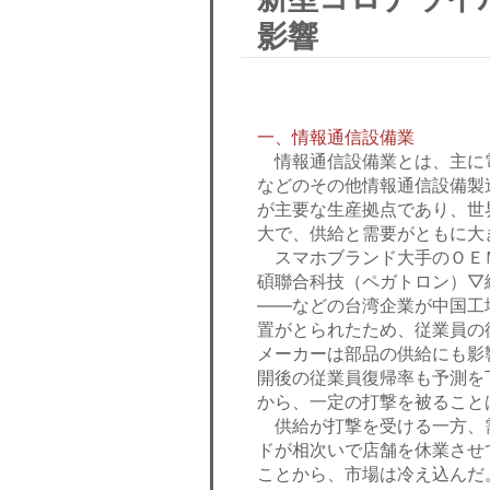
影響
一、情報通信設備業
情報通信設備業とは、主に
などのその他情報通信設備製
が主要な生産拠点であり、世
大で、供給と需要がともに大
スマホブランド大手のＯＥ
碩聯合科技（ペガトロン）▽
――などの台湾企業が中国工
置がとられたため、従業員の
メーカーは部品の供給にも影
開後の従業員復帰率も予測を
から、一定の打撃を被ること
供給が打撃を受ける一方、
ドが相次いで店舗を休業させ
ことから、市場は冷え込んだ