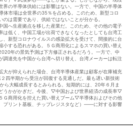
世界の半導体供給には影響はない。一方で、中国の半導体
半導体市場は全世界の35％を占める。このため、新型コロ
いのは需要であり、供給ではないことが分かる。
中国へ生産拠点を移した産業だ。このため、その他の電子
率は低く、中国工場が出荷できなくなったとしても台湾工
し、新型コロナウイルスの感染拡大を受けて、間接的に台
縮小する恐れがある。５Ｇ商用化によるスマホの買い替え
2020年の景気予測は下方修正されるだろう。一方で、中
が調達先を中国から台湾へ切り替え、台湾メーカーは転注
。
拡大が抑えられた場合、台湾半導体産業は顧客が在庫補充
年第２四半期から受注が回復する見通しだ。最も遅い新技術
期から大幅成長するとみられる。短期的には、20年６月ま
どうかがかぎだ。今後、▽中国および世界経済の成長率▽
５Ｇ商用化を控えた買い替えブーム▽半導体およびその他
、プリント基板、チップレジスタなど）――に対する影響