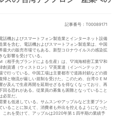
記事番号：T00089171
電話機およびスマートフォン製造業とインターネット設備
造業を含む。電話機およびスマートフォン製造業は、中国
界最大の販売市場でもある。新型コロナウイルスの感染拡
きな影響を受けている。
Ｍ（相手先ブランドによる生産）は、▽鴻海精密工業▽和
緯創資通（ウィストロン）▽英業達（インベンテック）
場で行っている。中国工場は主要都市で道路封鎖などの措
復帰と物流が厳しい規制を受けた。このため、台湾ＯＥＭ
響が及んで生産再開を延期せざるを得なくなっており、再
下回る恐れがある。従業員の募集も困難となっていること
は必至だ。
需要も低迷している。サムスンやアップルなど主要ブラン
ていることに加えて、消費者も外出を控えるようになった
。これを受けて、アップルは2020年第１四半期の業績予