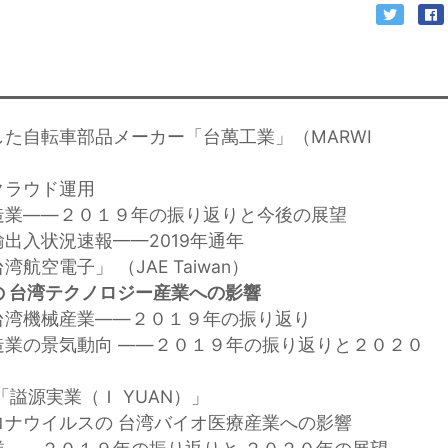
した自転車部品メーカー「台萬工業」（MARWI
クラウド運用
造業——２０１９年の振り返りと今後の展望
輸出入状況速報——2019年通年
航空電子」 （JAE Taiwan）
 台湾テクノロジー産業への影響
台湾機械産業——２０１９年の振り返り
造業の景気動向 ——２０１９年の振り返りと２０２０
「謚源実業（Ｉ YUAN）」
ロナウイルスの 台湾バイオ医療産業への影響