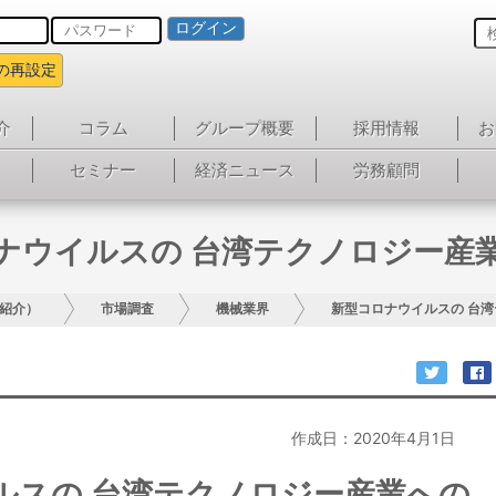
ログイン
の再設定
介
コラム
グループ概要
採用情報
お
セミナー
経済ニュース
労務顧問
ナウイルスの 台湾テクノロジー産
紹介）
市場調査
機械業界
新型コロナウイルスの 台
作成日：2020年4月1日
ルスの 台湾テクノロジー産業への