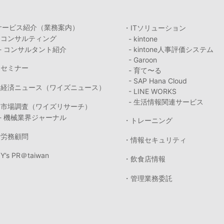
サービス紹介（業務案内）
・ITソリューション
・コンサルティング
- kintone
- コンサルタント紹介
- kintone人事評価システム
- Garoon
・セミナー
- 育て〜る
- SAP Hana Cloud
・経済ニュース（ワイズニュース）
- LINE WORKS
- 生活情報関連サービス
・市場調査（ワイズリサーチ）
- 機械業界ジャーナル
・トレーニング
・労務顧問
・情報セキュリティ
Y’s PR＠taiwan
・飲食店情報
・管理業務委託