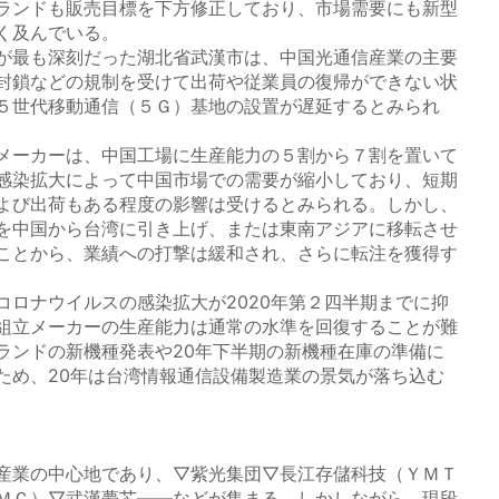
ランドも販売目標を下方修正しており、市場需要にも新型
く及んでいる。
が最も深刻だった湖北省武漢市は、中国光通信産業の主要
封鎖などの規制を受けて出荷や従業員の復帰ができない状
５世代移動通信（５Ｇ）基地の設置が遅延するとみられ
メーカーは、中国工場に生産能力の５割から７割を置いて
感染拡大によって中国市場での需要が縮小しており、短期
よび出荷もある程度の影響は受けるとみられる。しかし、
を中国から台湾に引き上げ、または東南アジアに移転させ
ことから、業績への打撃は緩和され、さらに転注を獲得す
ロナウイルスの感染拡大が2020年第２四半期までに抑
組立メーカーの生産能力は通常の水準を回復することが難
ランドの新機種発表や20年下半期の新機種在庫の準備に
ため、20年は台湾情報通信設備製造業の景気が落ち込む
産業の中心地であり、▽紫光集団▽長江存儲科技（ＹＭＴ
ＭＣ）▽武漢夢芯――などが集まる。しかしながら、現段