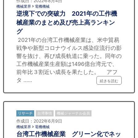
作成日：2022年8月4日
機械業界
電機機械
逆境下での突破力 2021年の工作機
械産業のまとめ及び売上高ランキン
グ
2021年の台湾工作機械産業は、米中貿易
戦争や新型コロナウイルス感染症流行の影
響を抜け、再び成長軌道に乗った。同年の
工作機械産業生産額は1496億台湾元で、
前年比３割近い成長を果たした。 アフ
タ ……
続きを読む
リサーチ
台湾事情
機械ジャーナル会員
作成日：2022年6月9日
機械業界
電機機械
台湾工作機械産業 グリーン化でネッ