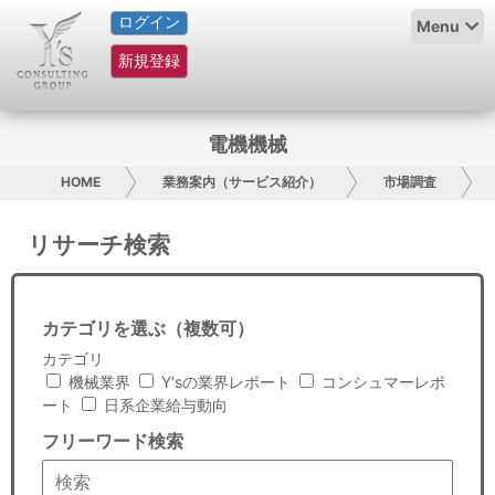
ログイン
HOME
Menu
新規登録
サービス紹介
コラム
電機機械
グループ概要
HOME
業務案内（サービス紹介）
市場調査
採用情報
リサーチ検索
お問い合わせ
カテゴリを選ぶ（複数可）
日本人にPR
カテゴリ
機械業界
Y'sの業界レポート
コンシュマーレポ
コンサルティング
ート
日系企業給与動向
フリーワード検索
リサーチ