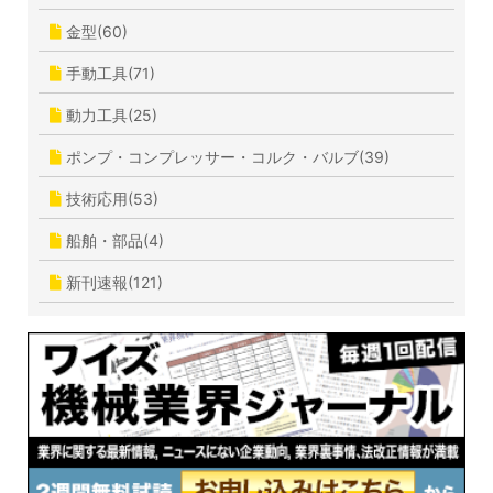
金型(60)
手動工具(71)
動力工具(25)
ポンプ・コンプレッサー・コルク・バルブ(39)
技術応用(53)
船舶・部品(4)
新刊速報(121)