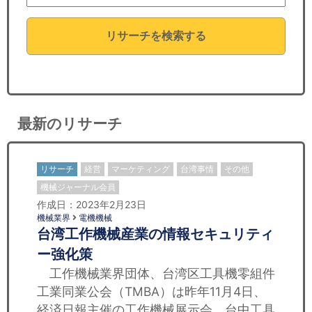
セミナー
リサーチを検索する
経済ニュース
労務顧問
ＩＴ
最新のリサーチ
飲食店情報
リサーチ
経営
マーケティング
台湾事情
その他
機械ジャーナル会員
作成日：2023年2月23日
機械業界
電機機械
台湾工作機械産業の情報セキュリティ
ー強化策
工作機械業界団体、台湾区工具機零組件
工業同業公会（TMBA）は昨年11月4日、
経済日報主催の工作機械展示会、台中工具