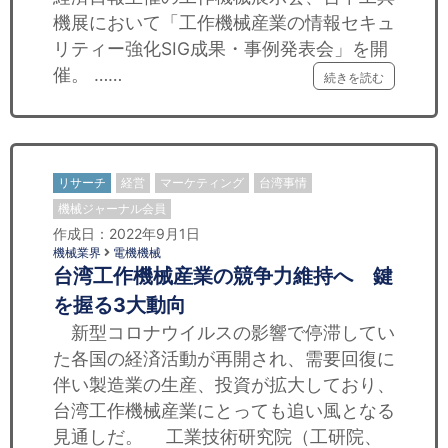
機展において「工作機械産業の情報セキュ
リティー強化SIG成果・事例発表会」を開
催。 ……
続きを読む
リサーチ
経営
マーケティング
台湾事情
機械ジャーナル会員
作成日：2022年9月1日
機械業界
電機機械
台湾工作機械産業の競争力維持へ 鍵
を握る3大動向
新型コロナウイルスの影響で停滞してい
た各国の経済活動が再開され、需要回復に
伴い製造業の生産、投資が拡大しており、
台湾工作機械産業にとっても追い風となる
見通しだ。 工業技術研究院（工研院、