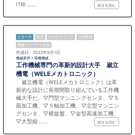
ITRI ……
続きを読む
リサーチ
経営
マーケティング
台湾事情
機械ジャーナル会員
作成日：2022年9月1日
機械業界
電機機械
工作機械専門の革新的設計大手 崴立
機電（WELEメカトロニック）
崴立機電（WELEメカトロニック）は革
新的な設計に長期間取り組んでいる工作機
械大手だ。▽門型マシニングセンタ、▽５
面加工機、▽５軸加工機、▽立型マシニン
グセンタ、▽横旋盤、▽金型高速加工機、
▽大型縦 ……
続きを読む