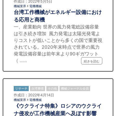
作成日：2022年5月5日
機械業界
電機機械
台湾工作機械がエネルギー設備におけ
る応用と商機
一、産業動向 世界の風力発電総設備容量
は引き続き増加 風力発電は太陽光発電よ
りコストが低いことから多くの国で重要視
されている。2020年末時点で世界の風力
発電設備容量は前年末より90ギガワット
（ ……
続きを読む
リサーチ
台湾事情
その他
機械ジャーナル会員
作成日：2022年4月14日
機械業界
電機機械
《ウクライナ特集》ロシアのウクライ
ナ侵攻が工作機械産業へ及ぼす影響