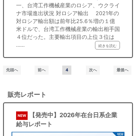
一、台湾工作機械産業のロシア、ウクライ
ナ市場進出状況 対ロシア輸出 2021年の
対ロシア輸出額は前年比25.6％増の１億
米ドルで、台湾工作機械産業の輸出相手国
４位だった。主要輸出項目の上位３位は
……
続きを読む
先頭へ
前へ
4
次へ
最後へ
販売レポート
【発売中】2026年在台日系企業
NEW
給与レポート