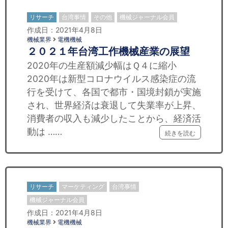
リサーチ
台湾事情
その他
機械ジャーナル会員
作成日：2021年4月8日
機械業界
電機機械
２０２１年台湾工作機械産業の展望
2020年の生産額減少幅はＱ４に縮小
2020年は新型コロナウイルス感染症の流
行を受けて、各国で都市・国境封鎖が実施
され、世界経済は衰退して失業率が上昇、
消費者の収入も減少したことから、経済活
動は ……
続きを読む
リサーチ
マーケティング
台湾事情
機械ジャーナル会員
作成日：2021年4月8日
機械業界
電機機械