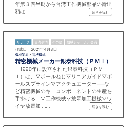
年第３四半期から台湾工作機械部品の輸出
額は ……
続きを読む
リサーチ
台湾事情
その他
機械ジャーナル会員
作成日：2021年4月8日
機械業界
電機機械
精密機械メーカー銀泰科技（ＰＭＩ）
1990年に設立された銀泰科技（ＰＭ
Ｉ）は、▽ボールねじ▽リニアガイド▽ボ
ールスプライン▽アクチュエーター──な
ど精密機械のキーコンポーネントの生産を
手掛ける。▽工作機械▽放電加工機械▽ワ
イヤ放電加 ……
続きを読む