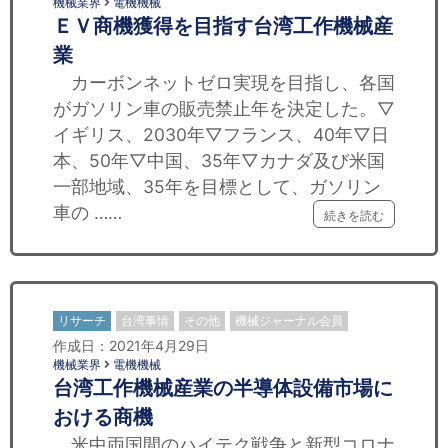
機械業界
電機機械
ＥＶ商機獲得を目指す台湾工作機械産
業
カーボンネットゼロ実現を目指し、各国
がガソリン車の販売禁止年を決定した。▽
イギリス、2030年▽フランス、40年▽日
本、50年▽中国、35年▽カナダ及び米国
一部地域、35年を目標として、ガソリン
車の ……
続きを読む
リサーチ
台湾事情
その他
機械ジャーナル会員
作成日：2021年4月29日
機械業界
電機機械
台湾工作機械産業の半導体設備市場に
おける商機
米中両国間のハイテク戦争と新型コロナ