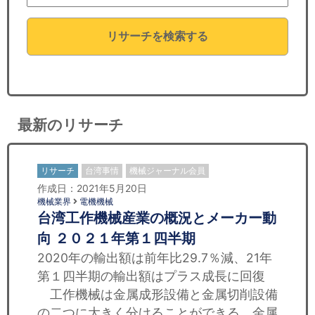
セミナー
リサーチを検索する
経済ニュース
労務顧問
ＩＴ
最新のリサーチ
飲食店情報
リサーチ
台湾事情
機械ジャーナル会員
作成日：2021年5月20日
機械業界
電機機械
台湾工作機械産業の概況とメーカー動
向 ２０２１年第１四半期
2020年の輸出額は前年比29.7％減、21年
第１四半期の輸出額はプラス成長に回復
工作機械は金属成形設備と金属切削設備
の二つに大きく分けることができる。金属