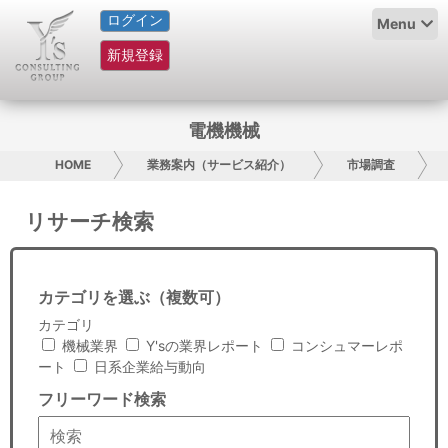
ログイン
HOME
Menu
新規登録
サービス紹介
コラム
電機機械
グループ概要
HOME
業務案内（サービス紹介）
市場調査
採用情報
リサーチ検索
お問い合わせ
カテゴリを選ぶ（複数可）
日本人にPR
カテゴリ
機械業界
Y'sの業界レポート
コンシュマーレポ
コンサルティング
ート
日系企業給与動向
フリーワード検索
リサーチ