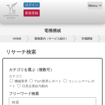
ログイン
HOME
Menu
新規登録
サービス紹介
コラム
電機機械
グループ概要
HOME
業務案内（サービス紹介）
市場調査
採用情報
リサーチ検索
お問い合わせ
カテゴリを選ぶ（複数可）
日本人にPR
カテゴリ
機械業界
Y'sの業界レポート
コンシュマーレポ
コンサルティング
ート
日系企業給与動向
フリーワード検索
リサーチ