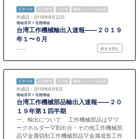
リサーチ
台湾事情
その他
機械ジャーナル会員
作成日：2019年8月22日
機械業界
電機機械
台湾工作機械輸出入速報——２０１９
年１〜６月
……
続きを読む
リサーチ
台湾事情
その他
機械ジャーナル会員
作成日：2019年6月6日
機械業界
電機機械
台湾工作機械部品輸出入速報——２０
１９年第１四半期
一、輸出について 工作機械部品は▽ワ
ークホルダー▽割出台・その他工作機械部
品▽金属切削工作機械部品▽金属成形工作