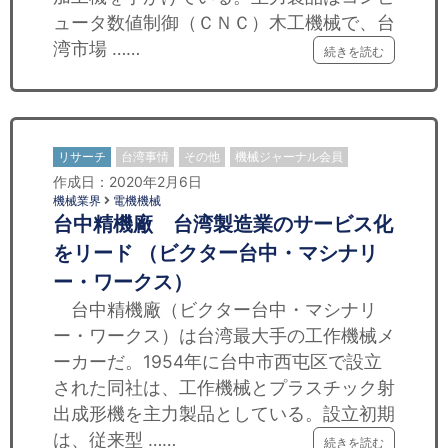
ュータ数値制御（ＣＮＣ）木工機械で、台
湾市場 ……
続きを読む
リサーチ
台湾事情
その他
機械ジャーナル会員
作成日：2020年2月6日
機械業界
電機機械
台中精機廠 台湾製造業のサービス化
をリード （ビクター台中・マシナリ
ー・ワークス）
台中精機廠（ビクター台中・マシナリ
ー・ワークス）は台湾最大手の工作機械メ
ーカーだ。1954年に台中市西屯区で設立
された同社は、工作機械とプラスチック射
出成形機を主力製品としている。設立初期
は、従来型 ……
続きを読む