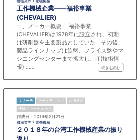
機械業界
電機機械
工作機械企業——福裕事業
(CHEVALIER)
一、メーカー概要 福裕事業
(CHEVALIER)は1978年に設立され、初期
は研削盤を主要製品としていた。その後、
製品ラインナップは旋盤、フライス盤やマ
シニングセンターまで拡大し、IT(技術情
報) ……
続きを読む
リサーチ
マーケティング
台湾事情
機械ジャーナル会員
作成日：2019年2月21日
機械業界
電機機械
２０１８年の台湾工作機械産業の振り
返り