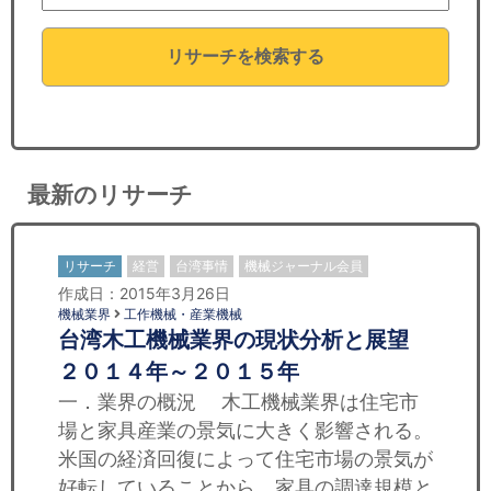
セミナー
リサーチを検索する
経済ニュース
労務顧問
ＩＴ
最新のリサーチ
飲食店情報
リサーチ
経営
台湾事情
機械ジャーナル会員
作成日：2015年3月26日
機械業界
工作機械・産業機械
台湾木工機械業界の現状分析と展望
２０１４年～２０１５年
一．業界の概況 木工機械業界は住宅市
場と家具産業の景気に大きく影響される。
米国の経済回復によって住宅市場の景気が
好転していることから、家具の調達規模と