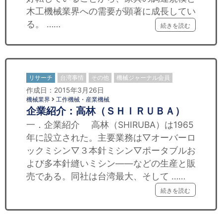
木工機械業界への需要が顕著に成長してい
る。 ……
続きを読む
リサーチ
台湾事情
その他
機械ジャーナル会員
作成日：2015年3月26日
機械業界
工作機械・産業機械
企業紹介：高林（ＳＨＩＲＵＢＡ）
一．企業紹介 高林（SHIRUBA）は1965
年に設立された。主要業務は▽オーバーロ
ックミシン▽３本針ミシン▽ポータブルお
よび多本針縫いミシン――などの生産と販
売である。同社は台湾最大、そして ……
続きを読む