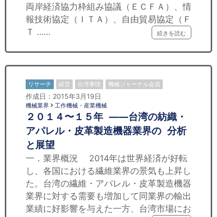
両岸経済協力枠組み協議（ＥＣＦＡ）、情
報技術協定（ＩＴＡ）、自由貿易協定（Ｆ
Ｔ ……
続きを読む
リサーチ
経営
台湾事情
機械ジャーナル会員
作成日：2015年3月19日
機械業界
工作機械・産業機械
２０１４〜１５年 ——台湾の紡織・
アパレル・皮革製造機器業界の 分析
と展望
一．業界概況 2014年は世界経済が好転
し、各国における繊維業界の景気も上昇し
た。台湾の繊維・アパレル・皮革製造機器
業界に対する需要も増加して同業界の輸出
業績に好影響を与えた一方、台湾市場にお