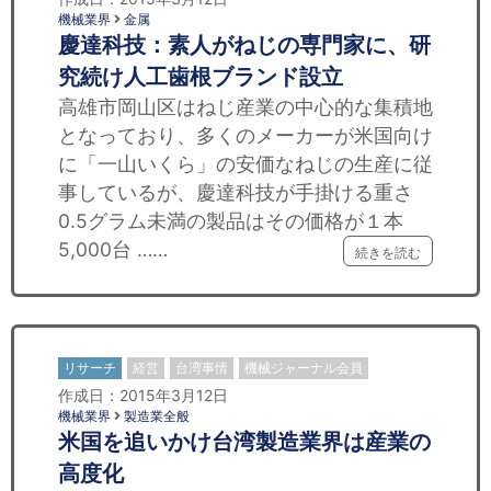
機械業界
金属
慶達科技：素人がねじの専門家に、研
究続け人工歯根ブランド設立
高雄市岡山区はねじ産業の中心的な集積地
となっており、多くのメーカーが米国向け
に「一山いくら」の安価なねじの生産に従
事しているが、慶達科技が手掛ける重さ
0.5グラム未満の製品はその価格が１本
5,000台 ……
続きを読む
リサーチ
経営
台湾事情
機械ジャーナル会員
作成日：2015年3月12日
機械業界
製造業全般
米国を追いかけ台湾製造業界は産業の
高度化