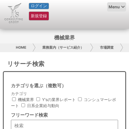
ログイン
HOME
Menu
新規登録
サービス紹介
コラム
機械業界
グループ概要
HOME
業務案内（サービス紹介）
市場調査
採用情報
リサーチ検索
お問い合わせ
カテゴリを選ぶ（複数可）
日本人にPR
カテゴリ
機械業界
Y'sの業界レポート
コンシュマーレポ
コンサルティング
ート
日系企業給与動向
フリーワード検索
リサーチ