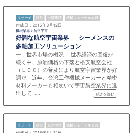
リサーチ
経営
台湾事情
機械ジャーナル会員
作成日：2015年3月12日
機械業界
航空宇宙
好調な航空宇宙業界 シーメンスの
多軸加工ソリューション
一．世界市場の概況 世界経済の回復が
続く中、原油価格の下落と格安航空会社
（ＬＣＣ）の普及により航空宇宙業界が好
調だ。近年、台湾工作機械メーカーと精密
材料メーカーも相次いで宇宙航空業界に進
出して ……
続きを読む
リサーチ
経営
台湾事情
機械ジャーナル会員
作成日：2015年3月12日