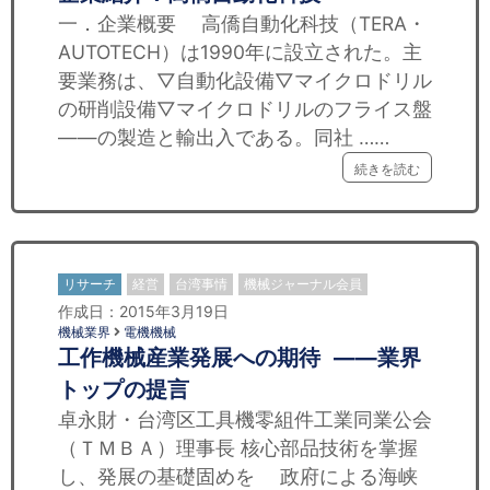
一．企業概要 高僑自動化科技（TERA・
AUTOTECH）は1990年に設立された。主
要業務は、▽自動化設備▽マイクロドリル
の研削設備▽マイクロドリルのフライス盤
――の製造と輸出入である。同社 ……
続きを読む
リサーチ
経営
台湾事情
機械ジャーナル会員
作成日：2015年3月19日
機械業界
電機機械
工作機械産業発展への期待 ——業界
トップの提言
卓永財・台湾区工具機零組件工業同業公会
（ＴＭＢＡ）理事長 核心部品技術を掌握
し、発展の基礎固めを 政府による海峡