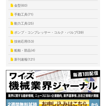
金型(60)
手動工具(71)
動力工具(25)
ポンプ・コンプレッサー・コルク・バルブ(39)
技術応用(53)
船舶・部品(4)
新刊速報(121)