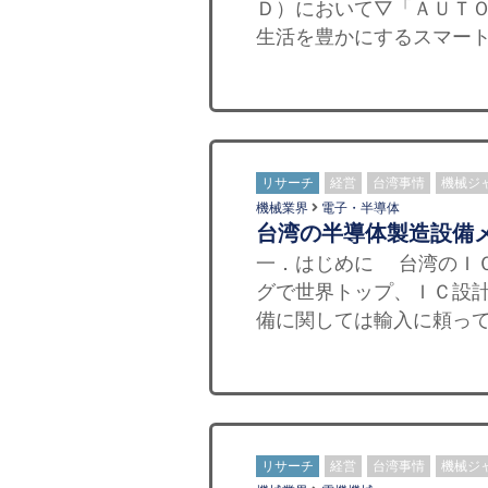
Ｄ）において▽「ＡＵＴ
生活を豊かにするスマート
リサーチ
経営
台湾事情
機械ジ
機械業界
電子・半導体
台湾の半導体製造設備
一．はじめに 台湾のＩ
グで世界トップ、ＩＣ設
備に関しては輸入に頼って
リサーチ
経営
台湾事情
機械ジ