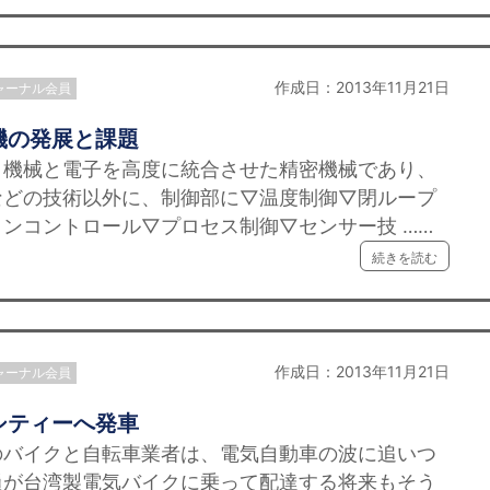
作成日：2013年11月21日
ャーナル会員
機の発展と課題
機械と電子を高度に統合させた精密機械であり、
などの技術以外に、制御部に▽温度制御▽閉ループ
ンコントロール▽プロセス制御▽センサー技 ……
続きを読む
作成日：2013年11月21日
ャーナル会員
シティーへ発車
バイクと自転車業者は、電気自動車の波に追いつ
員が台湾製電気バイクに乗って配達する将来もそう