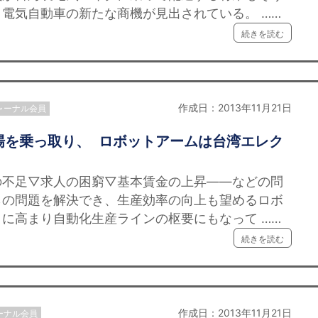
電気自動車の新たな商機が見出されている。 ……
続きを読む
作成日：2013年11月21日
ャーナル会員
場を乗っ取り、 ロボットアームは台湾エレク
の不足▽求人の困窮▽基本賃金の上昇——などの問
らの問題を解決でき、生産効率の向上も望めるロボ
に高まり自動化生産ラインの枢要にもなって ……
続きを読む
作成日：2013年11月21日
ーナル会員