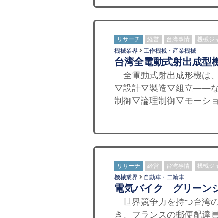
リサーチ
経営
台湾事情
機械ジ
機械業界
工作機械・産業機械
台湾全電動式射出成型
全電動式射出成形機は、
▽設計▽製造▽組立——
制御▽論理制御▽モーショ
リサーチ
経営
台湾事情
機械ジ
機械業界
自動車・二輪車
電気バイク グリーン
世界競争力を持つ台湾の
き、フランスの郵便配達