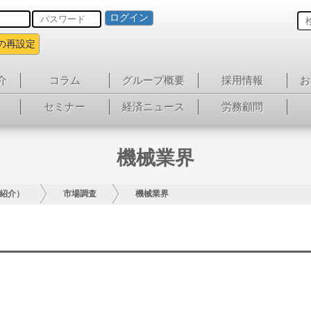
ログイン
の再設定
介
コラム
グループ概要
採用情報
お
セミナー
経済ニュース
労務顧問
機械業界
紹介）
市場調査
機械業界