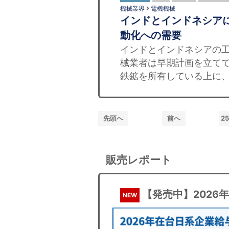
機械業界
電機機械
インドとインドネシア
動化への需要
インドとインドネシアの
械業者は早期計画を立て
鉄鉱を所有している上に、
先頭へ
前へ
2
販売レポート
【発売中】2026
NEW