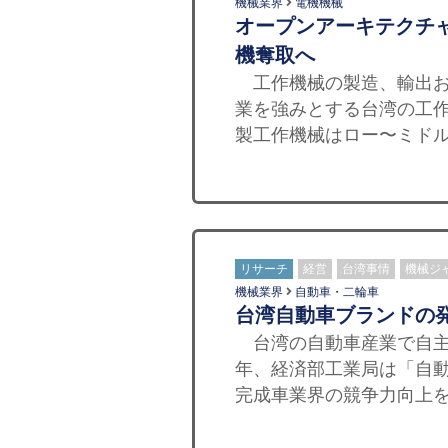
機械業界
電機機械
オープンアーキテクチャ
機奪取へ
工作機械の製造、輸出お
業を強みとする台湾の工
製工作機械はロー〜ミドル
リサーチ
経営
台湾事情
機械ジ
機械業界
自動車・二輪車
台湾自動車ブランドの
台湾の自動車産業で自主的
年、経済部工業局は「自
完成車業界の競争力向上を