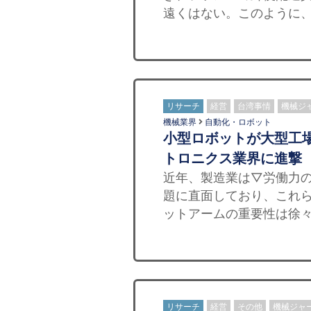
遠くはない。このように、
リサーチ
経営
台湾事情
機械ジ
機械業界
自動化・ロボット
小型ロボットが大型工
トロニクス業界に進撃
近年、製造業は▽労働力
題に直面しており、これ
ットアームの重要性は徐々
リサーチ
経営
その他
機械ジャ