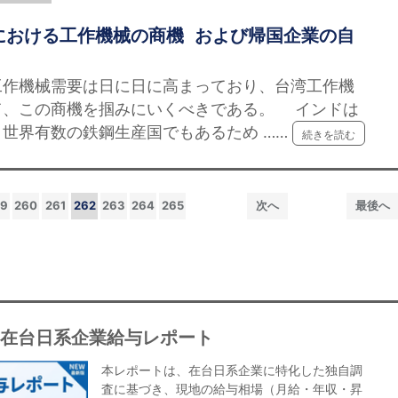
における工作機械の商機 および帰国企業の自
工作機械需要は日に日に高まっており、台湾工作機
て、この商機を掴みにいくべきである。 インドは
世界有数の鉄鋼生産国でもあるため ……
続きを読む
59
260
261
262
263
264
265
次へ
最後へ
年在台日系企業給与レポート
本レポートは、在台日系企業に特化した独自調
査に基づき、現地の給与相場（月給・年収・昇