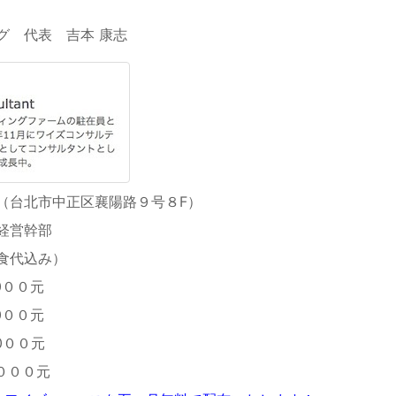
グ 代表 吉本 康志
（台北市中正区襄陽路９号８F）
経営幹部
食代込み）
００元
００元
００元
００元