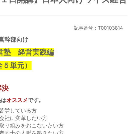
記事番号：T00103814
営幹部向け
営塾 経営実践編
全５単元）
解決
塾は
オススメ
です。
苦労している方
会社に変革したい方
取り組みをおこないたい方
者同士の人脈を築きたい方