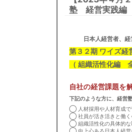
塾 経営実践編
日本人経営者、経
第３２期 ワイズ経
（
組織活性化編
自社の経営課題を
下記のような方に、経営
◯ 人材採用や人材育成で
◯
社員が活き活きと働く
◯
組織活性化の具体的な
◯
向上心ある日本人経営