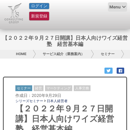
ログイン
HOME
Menu
新規登録
サービス紹介
コラム
【２０２２年９月２７日開講】日本人向けワイズ経営
塾 経営基本編
グループ概要
HOME
サービス紹介（業務案内）
セミナー
採用情報
お問い合わせ
セミナー
経営
マーケティング
人事労務
日本人にPR
作成日：2020年9月29日
シリーズセミナー
日本人経営者
コンサルティング
【２０２２年９月２７日開
講】日本人向けワイズ経営
リサーチ
塾 経営基本編