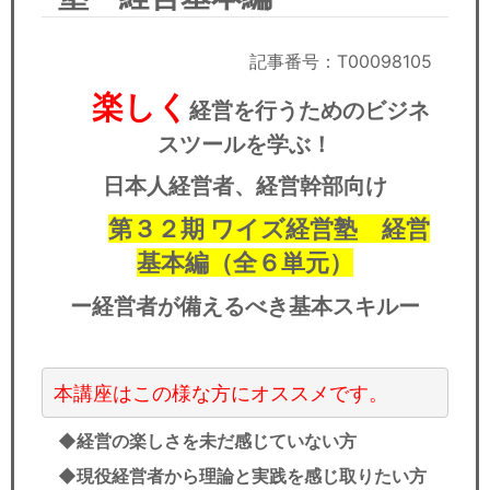
セミナー
経済ニュース
記事番号：T00098105
楽しく
経営を行うためのビジネ
労務顧問
スツールを学ぶ！
ＩＴ
日本人経営者、経営幹部向け
飲食店情報
第３２期 ワイズ経営塾 経営
基本編（全６単元）
ー経営者が備えるべき基本スキルー
◆経営の楽しさを未だ感じていない方
◆現役経営者から理論と実践を感じ取りたい方