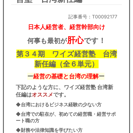
セミナー
経済ニュース
記事番号：T00092177
日本人経営者、経営幹部向け
労務顧問
肝心
です！
何事も最初が
ＩＴ
第３４期 ワイズ経営塾 台湾
飲食店情報
新任編（全６単元）
ー
経営の基礎と台湾の理解
ー
下記のような方に、ワイズ経営塾 台湾新
任編は
オススメ
です。
◆台湾におけるビジネス経験の少ない方
◆台湾での駐在が、初めての経営職・経営サポ
ート職の方
◆財務や法律知識を学びたい方