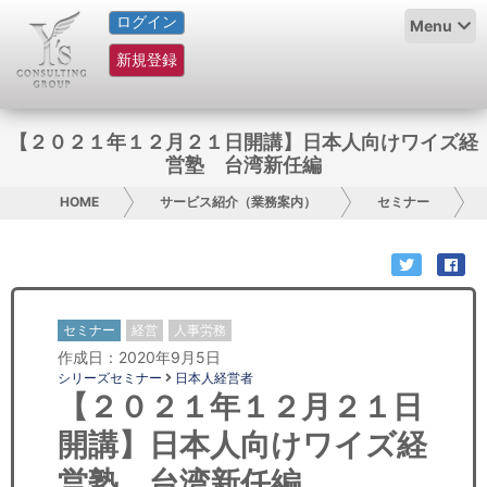
ログイン
HOME
Menu
新規登録
サービス紹介
コラム
【２０２１年１２月２１日開講】日本人向けワイズ経
営塾 台湾新任編
グループ概要
HOME
サービス紹介（業務案内）
セミナー
採用情報
お問い合わせ
セミナー
経営
人事労務
日本人にPR
作成日：2020年9月5日
シリーズセミナー
日本人経営者
コンサルティング
【２０２１年１２月２１日
開講】日本人向けワイズ経
リサーチ
営塾 台湾新任編