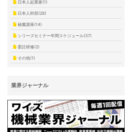
日本人起業家(1)
日本人幹部(28)
秘書講座(14)
シリーズセミナー年間スケジュール(37)
委託研修(2)
その他(1)
業界ジャーナル