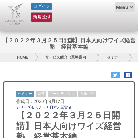
ログイン
HOME
Menu
新規登録
サービス紹介
コラム
【２０２２年３月２５日開講】日本人向けワイズ経営
塾 経営基本編
グループ概要
HOME
サービス紹介（業務案内）
セミナー
採用情報
お問い合わせ
セミナー
経営
マーケティング
人事労務
日本人にPR
作成日：2020年9月12日
シリーズセミナー
日本人経営者
コンサルティング
【２０２２年３月２５日開
講】日本人向けワイズ経営
リサーチ
塾 経営基本編