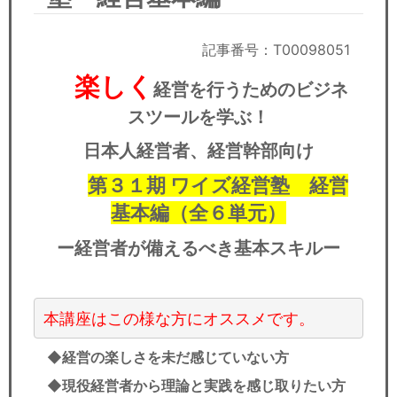
セミナー
経済ニュース
記事番号：T00098051
楽しく
経営を行うためのビジネ
労務顧問
スツールを学ぶ！
ＩＴ
日本人経営者、経営幹部向け
飲食店情報
第３１期 ワイズ経営塾 経営
基本編（全６単元）
ー経営者が備えるべき基本スキルー
◆経営の楽しさを未だ感じていない方
◆現役経営者から理論と実践を感じ取りたい方