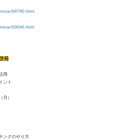
eminar/68780.html
eminar/69046.html
啓発
活用
イント
（月）
ングのやり方