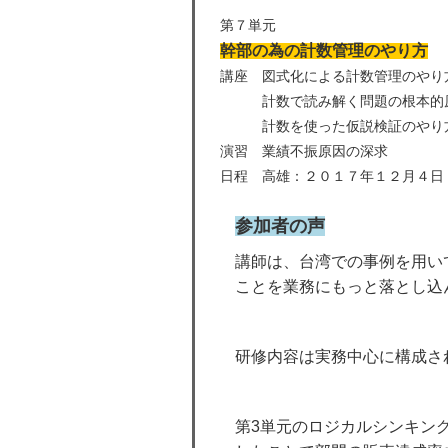
第７単元
幹部の為の計数管理のやり方
講座 図式化による計数管理のやり
計数で読み解く問題の根本的原
計数を使った仮説検証のやり
演習 業績不振原因の深求
日程 高雄：２０１７年１２月４日
参加者の声
講師は、台湾での事例を用い
ことを業務にもっと落とし込
研修内容は実務中心に構成さ
第3単元のロジカルシンキン