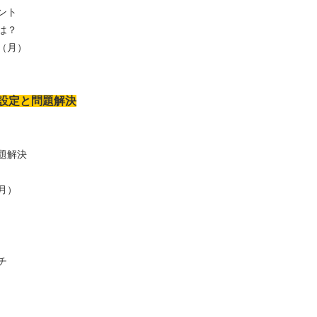
ント
は？
（月）
設定と問題解決
題解決
月）
チ