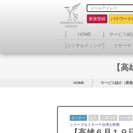
新規登録
パスワード
HOME
サービス紹
コンサルティング
リサーチ
【高
HOME
サービス紹介（業務
セミナー
経営
人事労務
その他
シリーズセミナー
台湾人幹部
【高雄６月１９