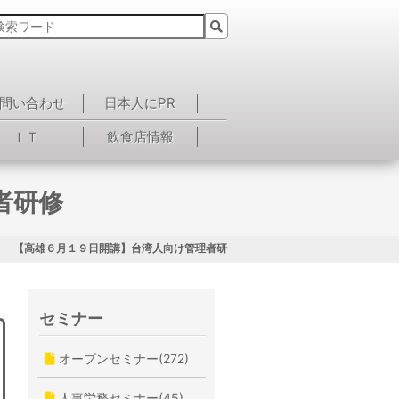
問い合わせ
日本人にPR
ＩＴ
飲食店情報
者研修
【高雄６月１９日開講】台湾人向け管理者研修
セミナー
オープンセミナー(272)
人事労務セミナー(45)