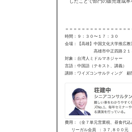
したことで部門の販売達成率
＝＝＝＝＝＝＝＝＝＝＝＝＝＝＝＝
時間：９：３０〜１７：３０
会場：【高雄】中国文化大学推広教
高雄市中正四路２１５
対象：台湾人ミドルマネジャー
言語：中国語（テキスト、講義）
講師：ワイズコンサルティング 顧
費用：（全７単元営業税、昼食代込
リーガル会員 ：３７,８００元