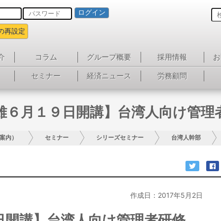
ログイン
の再設定
介
コラム
グループ概要
採用情報
お
セミナー
経済ニュース
労務顧問
雄６月１９日開講】台湾人向け管理
案内）
セミナー
シリーズセミナー
台湾人幹部
作成日：2017年5月2日
日開講】台湾人向け管理者研修