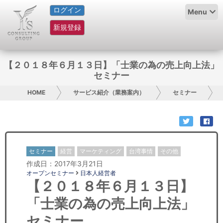
ログイン
HOME
Menu
新規登録
サービス紹介
コラム
【２０１８年６月１３日】「士業の為の売上向上法」
セミナー
グループ概要
HOME
サービス紹介（業務案内）
セミナー
採用情報
お問い合わせ
セミナー
経営
マーケティング
台湾事情
その他
日本人にPR
作成日：2017年3月21日
オープンセミナー
日本人経営者
コンサルティング
【２０１８年６月１３日】
「士業の為の売上向上法」
リサーチ
セミナー