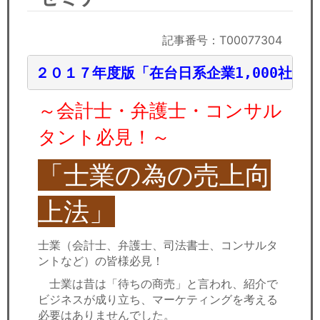
セミナー
経済ニュース
記事番号：T00077304
２０１７年度版「在台日系企業1,000社リ
労務顧問
～会計士・弁護士・コンサル
ＩＴ
タント必見！～
飲食店情報
「士業の為の売上向
上法」
士業（会計士、弁護士、司法書士、コンサルタ
ントなど）の皆様必見！
士業は昔は「待ちの商売」と言われ、紹介で
ビジネスが成り立ち、マーケティングを考える
必要はありませんでした。