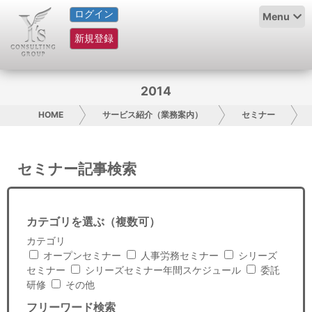
ログイン
HOME
Menu
新規登録
サービス紹介
コラム
2014
グループ概要
HOME
サービス紹介（業務案内）
セミナー
採用情報
セミナー記事検索
お問い合わせ
日本人にPR
カテゴリを選ぶ（複数可）
カテゴリ
コンサルティング
オープンセミナー
人事労務セミナー
シリーズ
セミナー
シリーズセミナー年間スケジュール
委託
リサーチ
研修
その他
フリーワード検索