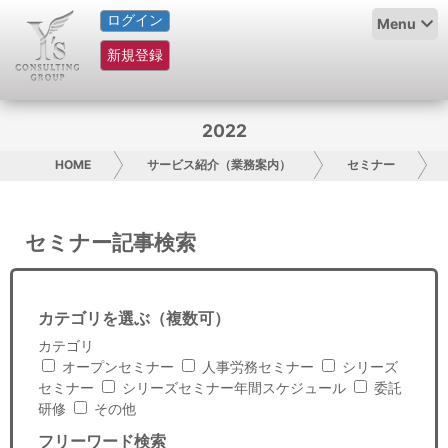
ログイン
HOME
Menu
新規登録
サービス紹介
コラム
2022
グループ概要
HOME
サービス紹介（業務案内）
セミナー
採用情報
セミナー記事検索
お問い合わせ
日本人にPR
カテゴリを選ぶ（複数可）
カテゴリ
コンサルティング
オープンセミナー
人事労務セミナー
シリーズ
セミナー
シリーズセミナー年間スケジュール
委託
リサーチ
研修
その他
フリーワード検索