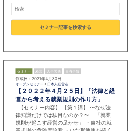
セミナー
経済ニュース
セミナー記事を検索する
労務顧問
ＩＴ
飲食店情報
セミナー
経営
人事労務
台湾事情
作成日：2021年4月30日
オープンセミナー
日本人経営者
【２０２２年４月２５日】「法律と経
営から考える就業規則の作り方」
【セミナー内容】 【第１講】 〜なぜ法
律知識だけでは駄目なのか？〜 「就業
規則が起こす経営の足かせ」 ・自社の就
業規則の危険度診断 ・ひな形運用が招く