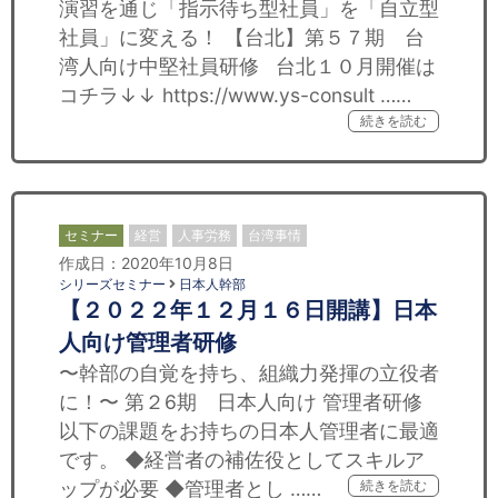
演習を通じ「指示待ち型社員」を「自立型
社員」に変える！ 【台北】第５７期 台
湾人向け中堅社員研修 台北１０月開催は
コチラ↓↓ https://www.ys-consult ……
続きを読む
セミナー
経営
人事労務
台湾事情
作成日：2020年10月8日
シリーズセミナー
日本人幹部
【２０２２年１２月１６日開講】日本
人向け管理者研修
〜幹部の自覚を持ち、組織力発揮の立役者
に！〜 第２6期 日本人向け 管理者研修
以下の課題をお持ちの日本人管理者に最適
です。 ◆経営者の補佐役としてスキルア
ップが必要 ◆管理者とし ……
続きを読む