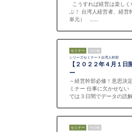
こうすれば経営は楽しくな
ぶ！ 台湾人経営者、経営
単元） ……
セミナー
その他
シリーズセミナー
台湾人幹部
【２０２２年４月１日開
ー
～経営幹部必修！意思決定
ミナー 仕事に欠かせない
では３日間でデータの読解
セミナー
その他