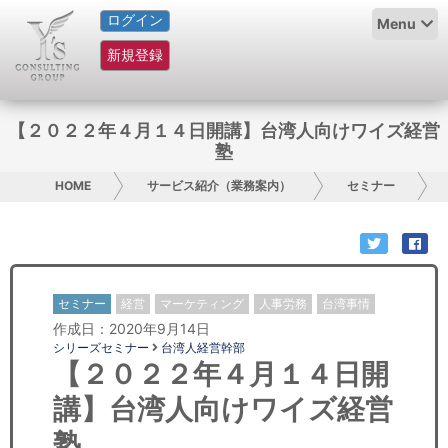
ログイン
HOME
Menu
新規登録
サービス紹介
コラム
【２０２２年４月１４日開講】台湾人向けワイズ経営
塾
グループ概要
HOME
サービス紹介（業務案内）
セミナー
採用情報
お問い合わせ
セミナー
経営
マーケティング
人事労務
台湾事情
日本人にPR
作成日：2020年9月14日
シリーズセミナー
台湾人経営幹部
コンサルティング
【２０２２年４月１４日開
講】台湾人向けワイズ経営
リサーチ
塾