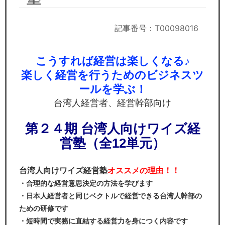
セミナー
経済ニュース
記事番号：T00098016
労務顧問
こうすれば経営は楽しくなる♪
楽しく経営を行うためのビジネスツ
ＩＴ
ールを学ぶ！
飲食店情報
台湾人経営者、経営幹部向け
第２４期 台湾人向けワイズ経
営塾（全12単元）
台湾人向けワイズ経営塾
オススメの理由！！
・合理的な経営意思決定の方法を学びます
・日本人経営者と同じベクトルで経営できる台湾人幹部の
ための研修です
・短時間で実務に直結する経営力を身につく内容です