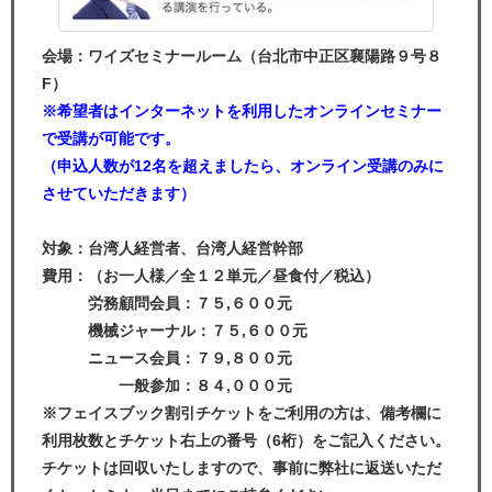
会場：ワイズセミナールーム（台北市中正区襄陽路９号８
F）
※
希望者はインターネットを利用したオンラインセミナー
で受講が可能です。
（申込人数が12名を超えましたら、オンライン受講のみに
させていただきます）
対象：台湾人経営者、台湾人経営幹部
費用：（お一人様／全１２単元／昼食付／税込）
労務顧問会員：７５,６００元
機械ジャーナル：７５,６００元
ニュース会員：７９,８００元
一般参加：８４,０００元
※フェイスブック割引チケットをご利用の方は、備考欄に
利用枚数とチケット右上の番号（6桁）をご記入ください。
チケットは回収いたしますので、事前に弊社に返送いただ