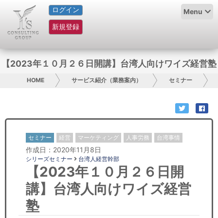
ログイン
HOME
Menu
新規登録
サービス紹介
コラム
【2023年１０月２６日開講】台湾人向けワイズ経営塾
グループ概要
HOME
サービス紹介（業務案内）
セミナー
採用情報
お問い合わせ
セミナー
経営
マーケティング
人事労務
台湾事情
作成日：2020年11月8日
日本人にPR
シリーズセミナー
台湾人経営幹部
【2023年１０月２６日開
コンサルティング
講】台湾人向けワイズ経営
リサーチ
塾