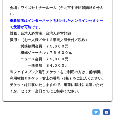
会場：ワイズセミナールーム（台北市中正区襄陽路９号８
F）
※
希望者はインターネットを利用したオンラインセミナー
で受講が可能です。
対象：台湾人経営者、台湾人経営幹部
費用：（お一人様／全１２単元／昼食付／税込）
労務顧問会員：７５,６００元
機械ジャーナル：７５,６００元
ニュース会員：７９,８００元
一般参加：８４,０００元
※フェイスブック割引チケットをご利用の方は、備考欄に
利用枚数とチケット右上の番号（6桁）をご記入ください。
チケットは回収いたしますので、事前に弊社に返送いただ
くか、セミナー当日までにご持参ください。