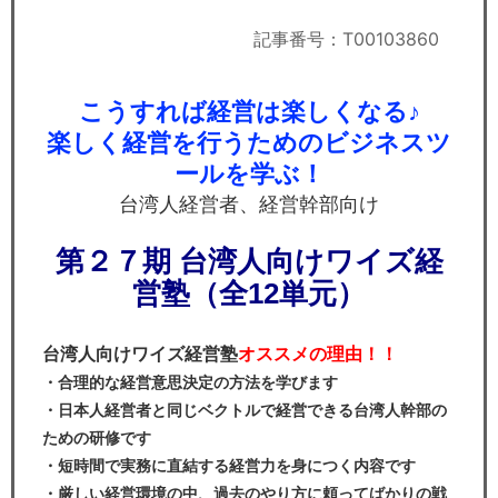
セミナー
記事番号：T00103860
経済ニュース
こうすれば経営は楽しくなる♪
労務顧問
楽しく経営を行うためのビジネスツ
ＩＴ
ールを学ぶ！
台湾人経営者、経営幹部向け
飲食店情報
第２７期 台湾人向けワイズ経
営塾（全12単元）
台湾人向けワイズ経営塾
オススメの理由！！
・合理的な経営意思決定の方法を学びます
・日本人経営者と同じベクトルで経営できる台湾人幹部の
ための研修です
・短時間で実務に直結する経営力を身につく内容です
・厳しい経営環境の中、過去のやり方に頼ってばかりの戦