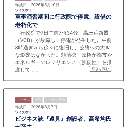
作成日：2026年8月10日
ワイズ横丁
軍事演習期間に行政院で停電、設備の
老朽化で
行政院で7日午前7時34分、高圧遮断器
（VCB）が故障し、停電が発生した。午前
8時過ぎから徐々に復旧し、公務への大き
な影響はなかった。頼清徳・政権が都市や
エネルギーのレジリエンス（強靱性）を推
進して ……
続きを読む
ニュース
社会
ニュース会員
作成日：2026年8月7日
ワイズ横丁
ビジネス誌『遠見』創設者、高希均氏