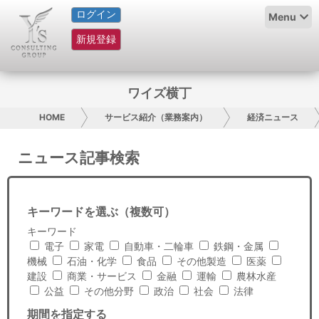
ログイン
HOME
Menu
新規登録
サービス紹介
コラム
ワイズ横丁
グループ概要
HOME
サービス紹介（業務案内）
経済ニュース
採用情報
ニュース記事検索
お問い合わせ
キーワードを選ぶ（複数可）
日本人にPR
キーワード
電子
家電
自動車・二輪車
鉄鋼・金属
コンサルティング
機械
石油・化学
食品
その他製造
医薬
建設
商業・サービス
金融
運輸
農林水産
リサーチ
公益
その他分野
政治
社会
法律
期間を指定する