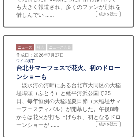
も大きく報道され、多くのファンが別れを
惜しんでい ……
続きを読む
ニュース
社会
ニュース会員
作成日：2026年7月27日
ワイズ横丁
台北サマーフェスで花火、初のドロー
ンショーも
淡水河の河畔にある台北市大同区の大稲
埕埠頭（ふとう）と延平河浜公園で25
日、毎年恒例の大稲埕夏日節（大稲埕サマ
ーフェスティバル）が開幕した。午後8時
からは花火が打ち上げられ、初となるドロ
ーンショーが ……
続きを読む