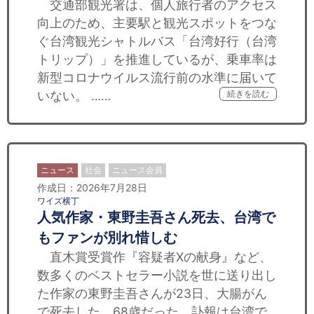
交通部観光署は、個人旅行者のアクセス
向上のため、主要駅と観光スポットをつな
ぐ台湾観光シャトルバス「台湾好行（台湾
トリップ）」を推進しているが、乗車率は
新型コロナウイルス流行前の水準に届いて
いない。 ……
続きを読む
ニュース
社会
ニュース会員
作成日：2026年7月28日
ワイズ横丁
人気作家・東野圭吾さん死去、台湾で
もファンが別れ惜しむ
直木賞受賞作『容疑者Xの献身』など、
数多くのベストセラー小説を世に送り出し
た作家の東野圭吾さんが23日、大腸がん
で死去した。68歳だった。訃報は台湾で