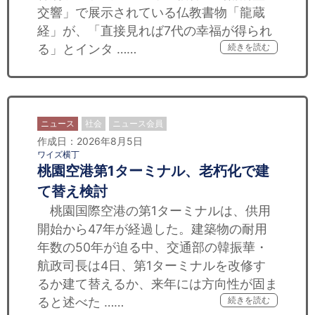
交響」で展示されている仏教書物「龍蔵
経」が、「直接見れば7代の幸福が得られ
る」とインタ ……
続きを読む
ニュース
社会
ニュース会員
作成日：2026年8月5日
ワイズ横丁
桃園空港第1ターミナル、老朽化で建
て替え検討
桃園国際空港の第1ターミナルは、供用
開始から47年が経過した。建築物の耐用
年数の50年が迫る中、交通部の韓振華・
航政司長は4日、第1ターミナルを改修す
るか建て替えるか、来年には方向性が固ま
ると述べた ……
続きを読む