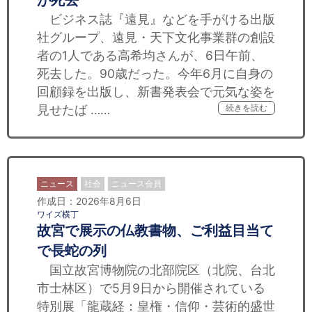
が死去
ビジネス誌『遠見』などを手がける出版
社グループ、遠見・天下文化事業群の創設
者の1人である高希均さんが、6日午前、
死去した。90歳だった。今年6月に自身の
回顧録を出版し、新書発表会で元気な姿を
見せたば ……
続きを読む
ニュース
社会
ニュース会員
作成日：2026年8月6日
ワイズ横丁
故宮で展示の仏教書物、ご利益目当て
で長蛇の列
国立故宮博物院の北部院区（北院、台北
市士林区）で5月9日から開催されている
特別展「龍蔵経：皇権・信仰・芸術的盛世