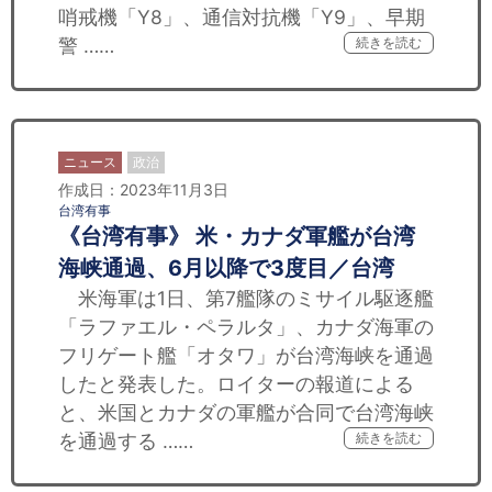
哨戒機「Y8」、通信対抗機「Y9」、早期
警 ……
続きを読む
ニュース
政治
作成日：2023年11月3日
台湾有事
《台湾有事》 米・カナダ軍艦が台湾
海峡通過、6月以降で3度目／台湾
米海軍は1日、第7艦隊のミサイル駆逐艦
「ラファエル・ペラルタ」、カナダ海軍の
フリゲート艦「オタワ」が台湾海峡を通過
したと発表した。ロイターの報道による
と、米国とカナダの軍艦が合同で台湾海峡
を通過する ……
続きを読む