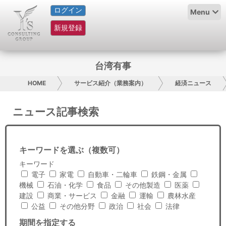
ログイン
HOME
Menu
新規登録
サービス紹介
コラム
台湾有事
グループ概要
HOME
サービス紹介（業務案内）
経済ニュース
採用情報
ニュース記事検索
お問い合わせ
キーワードを選ぶ（複数可）
日本人にPR
キーワード
電子
家電
自動車・二輪車
鉄鋼・金属
コンサルティング
機械
石油・化学
食品
その他製造
医薬
建設
商業・サービス
金融
運輸
農林水産
リサーチ
公益
その他分野
政治
社会
法律
期間を指定する