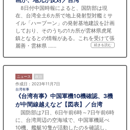
画か、地元が反対／台湾
8日付中国時報によると、国防部は現
在、台湾全土6カ所で地上発射型対艦ミサ
イル「ハープーン」の発射基地建設を計画
しており、そのうちの1カ所が雲林県虎尾
鎮となるとの情報がある。これを受けて張
麗善・雲林県 ……
続きを読む
ニュース
政治
作成日：2023年11月7日
台湾有事
《台湾有事》中国軍機10機確認、3機
が中間線越えなど【図表】／台湾
国防部は7日、6日午前6時～7日午前6時
に、台湾周辺の空海域で、中国軍機延べ
10機、艦艇10隻が活動したのを確認し、