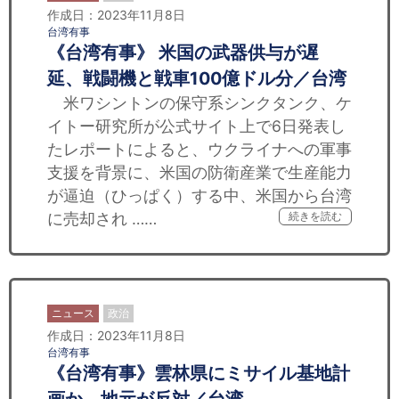
作成日：2023年11月8日
台湾有事
《台湾有事》 米国の武器供与が遅
延、戦闘機と戦車100億ドル分／台湾
米ワシントンの保守系シンクタンク、ケ
イトー研究所が公式サイト上で6日発表し
たレポートによると、ウクライナへの軍事
支援を背景に、米国の防衛産業で生産能力
が逼迫（ひっぱく）する中、米国から台湾
に売却され ……
続きを読む
ニュース
政治
作成日：2023年11月8日
台湾有事
《台湾有事》雲林県にミサイル基地計