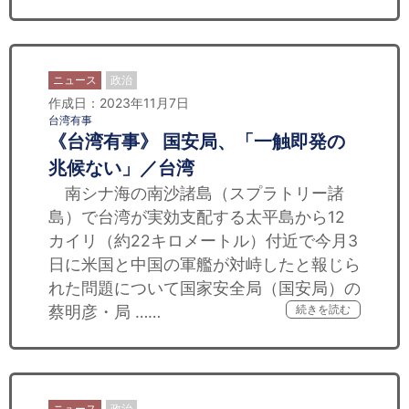
ニュース
政治
作成日：2023年11月7日
台湾有事
《台湾有事》 国安局、「一触即発の
兆候ない」／台湾
南シナ海の南沙諸島（スプラトリー諸
島）で台湾が実効支配する太平島から12
カイリ（約22キロメートル）付近で今月3
日に米国と中国の軍艦が対峙したと報じら
れた問題について国家安全局（国安局）の
蔡明彦・局 ……
続きを読む
ニュース
政治