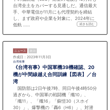
台湾全土をカバーする見通しだ。通信最大
手、中華電信が11月にも代理契約を締結
し、まず政府や企業を対象に、2024年に
低軌 ……
続きを読む
ニュース
政治
作成日：2023年11月3日
台湾有事
《台湾有事》中国軍機39機確認、20
機が中間線越え合同訓練【図表】／台
湾
国防部は2日午後7時、同日午後4時50分
過ぎから、中国軍の戦闘機「殲10」、
「殲11」、「殲16」「蘇愷30（スホイ
30）」、爆撃機の「轟6（H6）」、対潜