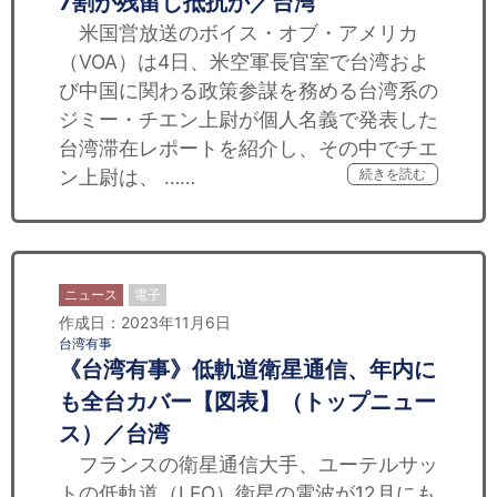
7割が残留し抵抗か／台湾
米国営放送のボイス・オブ・アメリカ
（VOA）は4日、米空軍長官室で台湾およ
び中国に関わる政策参謀を務める台湾系の
ジミー・チエン上尉が個人名義で発表した
台湾滞在レポートを紹介し、その中でチエ
ン上尉は、 ……
続きを読む
ニュース
電子
作成日：2023年11月6日
台湾有事
《台湾有事》低軌道衛星通信、年内に
も全台カバー【図表】（トップニュー
ス）／台湾
フランスの衛星通信大手、ユーテルサッ
トの低軌道（LEO）衛星の電波が12月にも