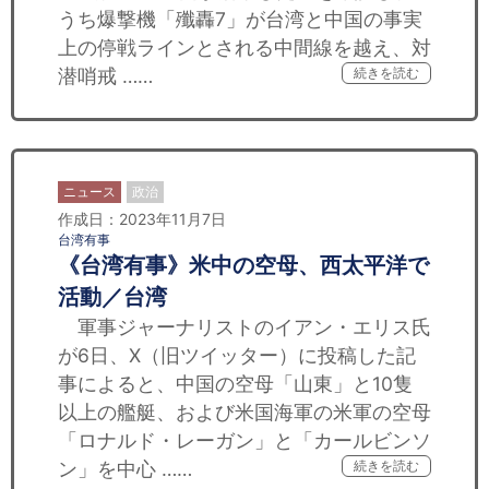
うち爆撃機「殲轟7」が台湾と中国の事実
上の停戦ラインとされる中間線を越え、対
潜哨戒 ……
続きを読む
ニュース
政治
作成日：2023年11月7日
台湾有事
《台湾有事》米中の空母、西太平洋で
活動／台湾
軍事ジャーナリストのイアン・エリス氏
が6日、X（旧ツイッター）に投稿した記
事によると、中国の空母「山東」と10隻
以上の艦艇、および米国海軍の米軍の空母
「ロナルド・レーガン」と「カールビンソ
ン」を中心 ……
続きを読む